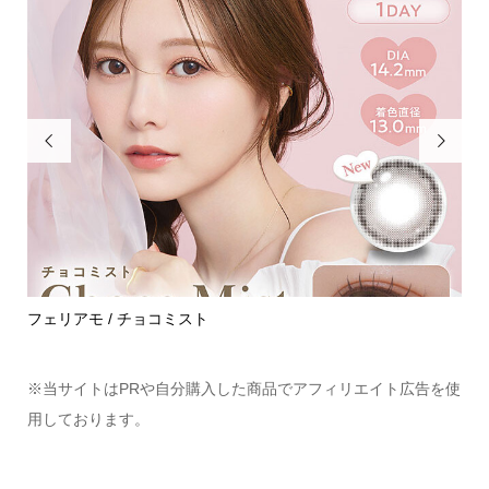


めて
フェリアモ / チョコミスト
ハ
※当サイトはPRや自分購入した商品でアフィリエイト広告を使
用しております。