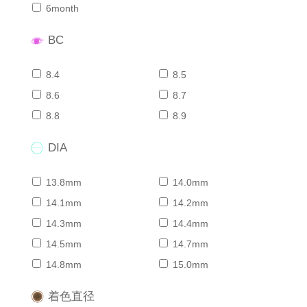
6month
BC
8.4
8.5
8.6
8.7
8.8
8.9
DIA
13.8mm
14.0mm
14.1mm
14.2mm
14.3mm
14.4mm
14.5mm
14.7mm
14.8mm
15.0mm
着色直径