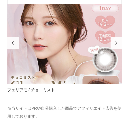


めて
フェリアモ / チョコミスト
ハ
※当サイトはPRや自分購入した商品でアフィリエイト広告を使
用しております。