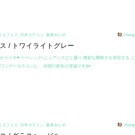
エフォス
,
日本カラコン
,
着画＆レポ
chang
ス / トワイライトグレー
がイメモ♥ ベーシック+ニュアンスひと盛り 微妙な曖昧さを表現する 
ワンデーカラコンに… 待望の新色が登場です&#...
エフォス
,
日本カラコン
,
着画＆レポ
chang