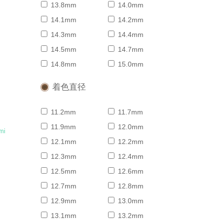
13.8mm
14.0mm
14.1mm
14.2mm
ニ
14.3mm
14.4mm
14.5mm
14.7mm
14.8mm
15.0mm
着色直径
11.2mm
11.7mm
11.9mm
12.0mm
mi
12.1mm
12.2mm
12.3mm
12.4mm
ニ
12.5mm
12.6mm
12.7mm
12.8mm
12.9mm
13.0mm
13.1mm
13.2mm