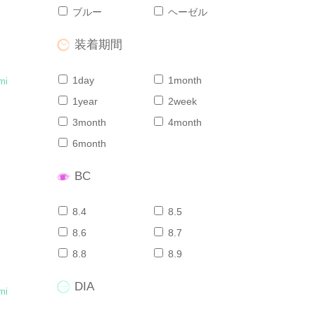
ブルー
ヘーゼル
装着期間
1day
1month
mi
1year
2week
3month
4month
ニ
6month
BC
8.4
8.5
8.6
8.7
8.8
8.9
DIA
mi