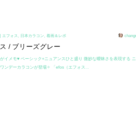
エフォス
,
日本カラコン
,
着画＆レポ
chang
ス / ブリーズグレー
がイメモ♥ ベーシック+ニュアンスひと盛り 微妙な曖昧さを表現する 
ワンデーカラコンが登場✧ 「efos（エフォス...