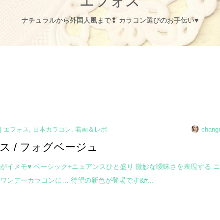
エフォス
ナチュラルから外国人風まで❢ カラコン選びのお手伝い♥
エフォス
,
日本カラコン
,
着画＆レポ
chang
ス / フォグベージュ
がイメモ♥ ベーシック+ニュアンスひと盛り 微妙な曖昧さを表現する 
ワンデーカラコンに… 待望の新色が登場です&#...