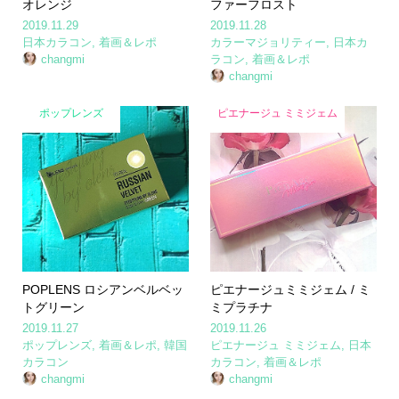
オレンジ
ファーフロスト
2019.11.29
2019.11.28
日本カラコン
,
着画＆レポ
カラーマジョリティー
,
日本カ
changmi
ラコン
,
着画＆レポ
changmi
ポップレンズ
ピエナージュ ミミジェム
POPLENS ロシアンベルベッ
ピエナージュミミジェム / ミ
トグリーン
ミプラチナ
2019.11.27
2019.11.26
ポップレンズ
,
着画＆レポ
,
韓国
ピエナージュ ミミジェム
,
日本
カラコン
カラコン
,
着画＆レポ
changmi
changmi