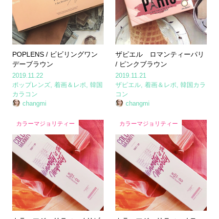
POPLENS / ビビリングワン
ザピエル ロマンティーパリ
デーブラウン
/ ピンクブラウン
2019.11.22
2019.11.21
ポップレンズ
,
着画＆レポ
,
韓国
ザピエル
,
着画＆レポ
,
韓国カラ
カラコン
コン
changmi
changmi
カラーマジョリティー
カラーマジョリティー