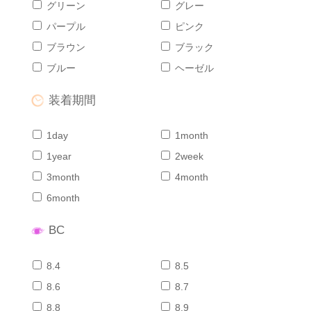
グリーン
グレー
パープル
ピンク
ブラウン
ブラック
ブルー
ヘーゼル
装着期間
1day
1month
1year
2week
3month
4month
6month
BC
8.4
8.5
8.6
8.7
8.8
8.9