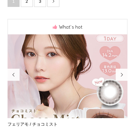
1
2
3

What`s hot


めて
フェリアモ / チョコミスト
ハ