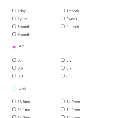
1day
1month
1year
2week
3month
4month
6month
BC
8.4
8.5
8.6
8.7
8.8
8.9
DIA
13.8mm
14.0mm
14.1mm
14.2mm
14.3mm
14.4mm