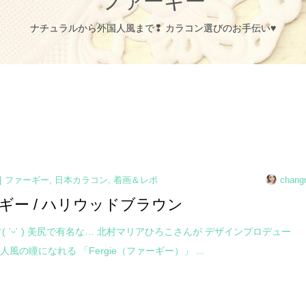
ファーギー
ナチュラルから外国人風まで❢ カラコン選びのお手伝い♥
ファーギー
,
日本カラコン
,
着画＆レポ
chang
ギー / ハリウッドブラウン
す( ˊᵕˋ ) 美尻で有名な… 北村マリアひろこさんが デザインプロデュー
人風の瞳になれる 「Fergie（ファーギー）」 ...