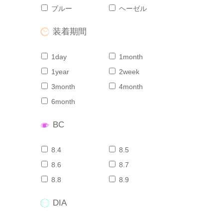
ブルー
ヘーゼル
装着期間
1day
1month
1year
2week
3month
4month
6month
BC
8.4
8.5
8.6
8.7
8.8
8.9
DIA