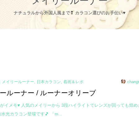
メイリールーナー
ナチュラルから外国人風まで❢ カラコン選びのお手伝い♥
メイリールーナー
,
日本カラコン
,
着画＆レポ
chang
ールーナー / ルーナーオリーブ
がイメモ♥ 人気のメイリーから 3段ハイライトでレンズが回っても煌め
水光カラコン登場です🎵 「m...