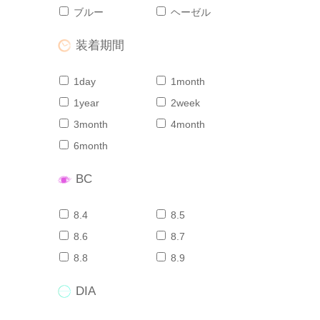
ブルー
ヘーゼル
装着期間
1day
1month
1year
2week
3month
4month
6month
BC
8.4
8.5
8.6
8.7
8.8
8.9
DIA