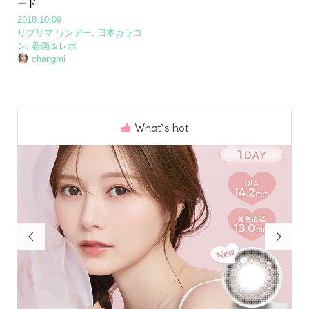
ード
2018.10.09
リプリマ ワンデー
,
日本カラコ
ン
,
着画＆レポ
changmi
What`s hot

