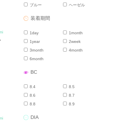
ブルー
ヘーゼル
装着期間
mi
1day
1month
グ
1year
2week
3month
4month
6month
よ
BC
8.4
8.5
8.6
8.7
8.8
8.9
DIA
mi
ヘ