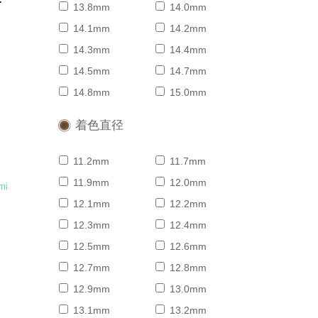
13.8mm
14.0mm
14.1mm
14.2mm
よ
14.3mm
14.4mm
14.5mm
14.7mm
14.8mm
15.0mm
着色直径
11.2mm
11.7mm
11.9mm
12.0mm
mi
12.1mm
12.2mm
ト
12.3mm
12.4mm
12.5mm
12.6mm
よ
12.7mm
12.8mm
12.9mm
13.0mm
13.1mm
13.2mm