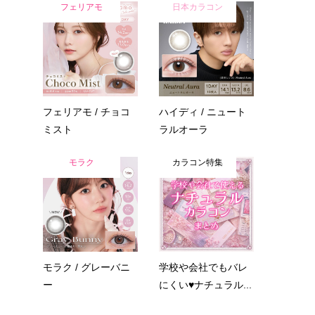
フェリアモ
日本カラコン
フェリアモ / チョコ
ハイディ / ニュート
ミスト
ラルオーラ
モラク
カラコン特集
モラク / グレーバニ
学校や会社でもバレ
ー
にくい♥ナチュラル...