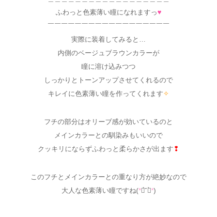
ふわっと色素薄い瞳になれますっ
♥
￣￣￣￣￣￣￣￣￣￣￣￣￣￣￣￣￣￣
実際に装着してみると…
内側のベージュブラウンカラーが
瞳に溶け込みつつ
しっかりとトーンアップさせてくれるので
キレイに色素薄い瞳を作ってくれます
✧
フチの部分はオリーブ感が効いているのと
メインカラーとの馴染みもいいので
クッキリにならずふわっと柔らかさが出ます
❢
このフチとメインカラーとの重なり方が絶妙なので
大人な色素薄い瞳ですね(
*
ฅ́˘ฅ̀
*
)