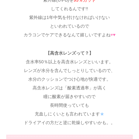
紫外線(UV-B)を
95％カット
してくれるんです!!
紫外線は1年中気を付けなければいけない
といわれているので
カラコンでケアできるなんて嬉しいですよね
♥
♥
【高含水レンズって？】
含水率50％以上を高含水レンズといいます。
レンズが水分を含んでしっとりしているので、
水分のクッションでつけ心地が快適です。
高含水レンズは「酸素透過率」が高く
瞳に酸素が届きやすいので
長時間使っていても
充血しにくいとも言われています
★
ドライアイの方だと逆に乾燥しやすいかも。。