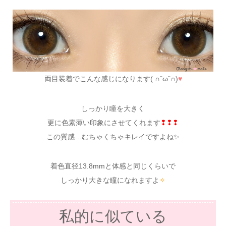
両目装着でこんな感じになります( ∩ˇωˇ∩)
♥
しっかり瞳を大きく
更に色素薄い印象にさせてくれます
❢❢❢
この質感…むちゃくちゃキレイですよね✨
着色直径13.8mmと体感と同じくらいで
しっかり大きな瞳になれますよ
✧
私的に似ている