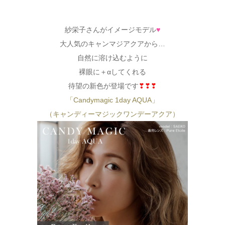
紗栄子さんがイメージモデル
♥
大人気のキャンマジアクアから…
自然に溶け込むように
裸眼に＋αしてくれる
待望の新色が登場です
❣❣❣
「Candymagic 1day AQUA」
（キャンディーマジックワンデーアクア）