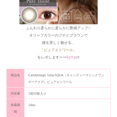
ふんわり柔らかに柔らかに艶感アップ✨
オリーブカラーのフチとブラウンで
瞳を美しく魅せる…
「ピュアエトワール」
をレポしますーー꒰
◍
⍢
◍
꒱۶
商品名
Candymagic 1day AQUA（キャンディーマジックワン
デーアクア）ピュアエトワール
内容量
1箱10枚入り
装着期
1day
間