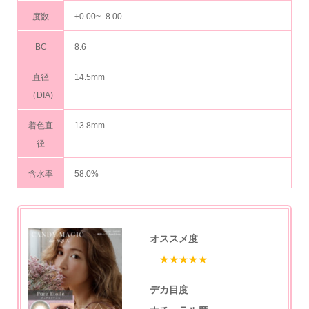
度数
±0.00~ -8.00
BC
8.6
直径
14.5mm
（DIA)
着色直
13.8mm
径
含水率
58.0%
オススメ度
★★★★★
デカ目度