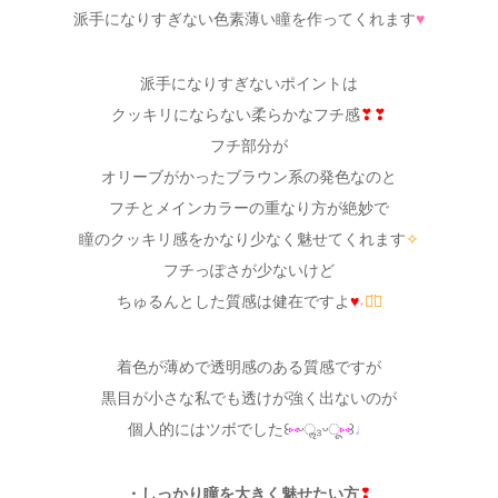
派手になりすぎない色素薄い瞳を作ってくれます
♥
派手になりすぎないポイントは
クッキリにならない柔らかなフチ感
❣❣
フチ部分が
オリーブがかったブラウン系の発色なのと
フチとメインカラーの重なり方が絶妙で
瞳のクッキリ感をかなり少なく魅せてくれます
✧
フチっぽさが少ないけど
ちゅるんとした質感は健在ですよ
♥
˖
◡̈⃝
着色が薄めで透明感のある質感ですが
黒目が小さな私でも透けが強く出ないのが
個人的にはツボでした꒰
⑅
ᵕॢ₃ᵕू
⑅
꒱
♩
・しっかり瞳を大きく魅せたい方
❢