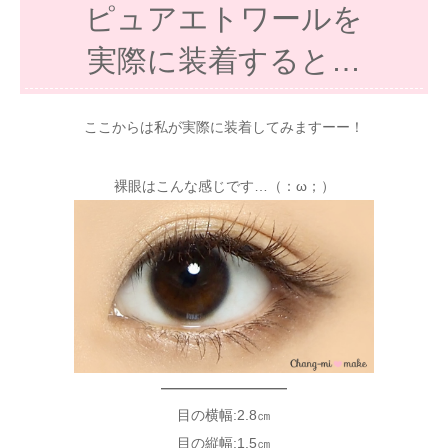
ピュアエトワールを
実際に装着すると…
ここからは私が実際に装着してみますーー！
裸眼はこんな感じです…（：ω；）
—————————
目の横幅:2.8㎝
目の縦幅:1.5㎝