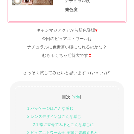
ナチュラル度
発色度
キャンマジアクアから新色登場
♥
今回のピュアエトワールは
ナチュラルに色素薄い瞳になれるのかな？
むちゃくちゃ期待大です
❢
さっそく試してみたいと思いますヽ(｡･c_,･｡)ﾉﾞ
目次
[
hide
]
1
パッケージはこんな感じ
2
レンズデザインはこんな感じ
2.1
指に乗せてみるとこんな感じに
3
ピュアエトワールを 実際に装着すると…