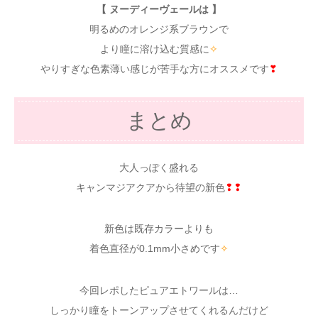
【 ヌーディーヴェールは 】
明るめのオレンジ系ブラウンで
より瞳に溶け込む質感に
✧
やりすぎな色素薄い感じが苦手な方にオススメです
❣
まとめ
大人っぽく盛れる
キャンマジアクアから待望の新色
❢❢
新色は既存カラーよりも
着色直径が0.1mm小さめです
✧
今回レポしたピュアエトワールは…
しっかり瞳をトーンアップさせてくれるんだけど