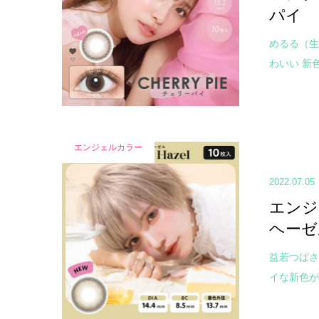
パイ
めるる（生
わいい 新色が
エンジェルカラー
2022.07.05
エンジ
ヘーゼ
益若つばさ
イな新色が登場