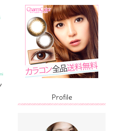
場
mi
ッ
Profile