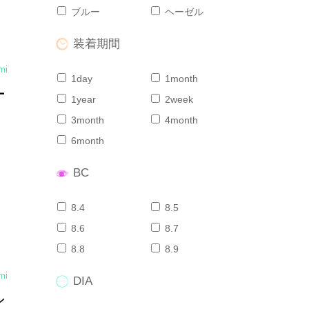
ブルー
ヘーゼル
装着期間
mi
1day
1month
ー
1year
2week
3month
4month
6month
ト
BC
8.4
8.5
8.6
8.7
8.8
8.9
mi
DIA
ン