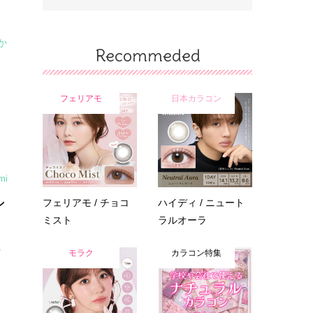
か
Recommeded
フェリアモ
日本カラコン
mi
ン
フェリアモ / チョコ
ハイディ / ニュート
ミスト
ラルオーラ
ア
モラク
カラコン特集