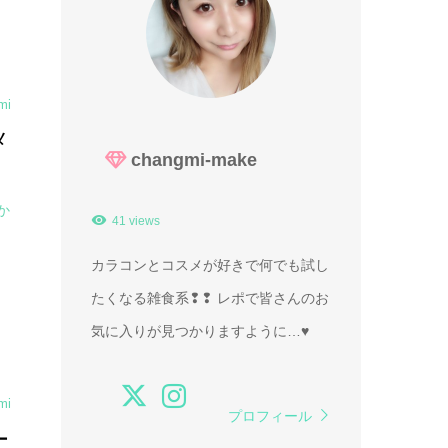
mi
メ
changmi-make
か
41 views
カラコンとコスメが好きで何でも試し
たくなる雑食系❢❢ レポで皆さんのお
気に入りが見つかりますように…♥
mi
プロフィール
ー