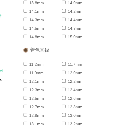
13.8mm
14.0mm
14.1mm
14.2mm
然
14.3mm
14.4mm
14.5mm
14.7mm
14.8mm
15.0mm
着色直径
11.2mm
11.7mm
mi
11.9mm
12.0mm
テ
12.1mm
12.2mm
12.3mm
12.4mm
12.5mm
12.6mm
い
12.7mm
12.8mm
12.9mm
13.0mm
13.1mm
13.2mm