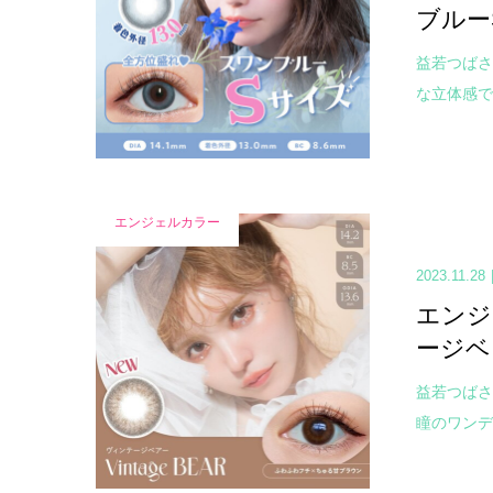
ブルー
益若つばさ
な立体感で
エンジェルカラー
2023.11.28
エンジ
ージベ
益若つばさ
瞳のワンデ