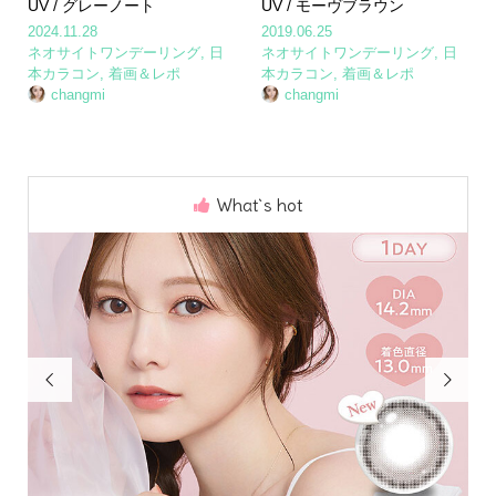
UV / グレーノート
UV / モーヴブラウン
2024.11.28
2019.06.25
ネオサイトワンデーリング
,
日
ネオサイトワンデーリング
,
日
本カラコン
,
着画＆レポ
本カラコン
,
着画＆レポ
changmi
changmi
What`s hot

