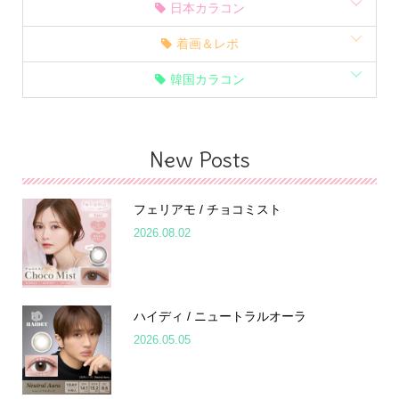
日本カラコン
着画＆レポ
韓国カラコン
New Posts
フェリアモ / チョコミスト
2026.08.02
ハイディ / ニュートラルオーラ
2026.05.05