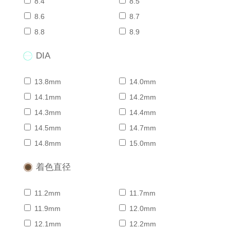
8.4
8.5
8.6
8.7
8.8
8.9
DIA
13.8mm
14.0mm
14.1mm
14.2mm
14.3mm
14.4mm
14.5mm
14.7mm
14.8mm
15.0mm
着色直径
11.2mm
11.7mm
11.9mm
12.0mm
12.1mm
12.2mm