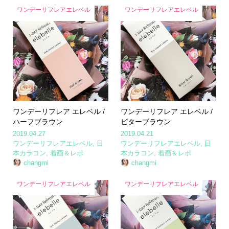
ワンデーリフレアエレベル
ワンデーリフレアエレベル
ワンデーリフレア エレベル /
ワンデーリフレア エレベル /
ハーフブラウン
ビターブラウン
2019.04.27
2019.04.21
ワンデーリフレアエレベル
,
日
ワンデーリフレアエレベル
,
日
本カラコン
,
着画＆レポ
本カラコン
,
着画＆レポ
changmi
changmi
ワンデーリフレアエレベル
ワンデーリフレアエレベル