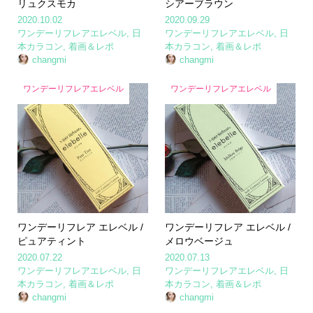
リュクスモカ
シアーブラウン
2020.10.02
2020.09.29
ワンデーリフレアエレベル
,
日
ワンデーリフレアエレベル
,
日
本カラコン
,
着画＆レポ
本カラコン
,
着画＆レポ
changmi
changmi
ワンデーリフレアエレベル
ワンデーリフレアエレベル
ワンデーリフレア エレベル /
ワンデーリフレア エレベル /
ピュアティント
メロウベージュ
2020.07.22
2020.07.13
ワンデーリフレアエレベル
,
日
ワンデーリフレアエレベル
,
日
本カラコン
,
着画＆レポ
本カラコン
,
着画＆レポ
changmi
changmi