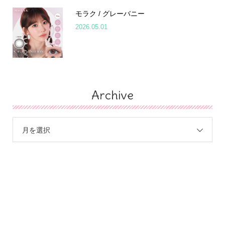
モラク / グレーバニー
2026.05.01
Archive
月を選択