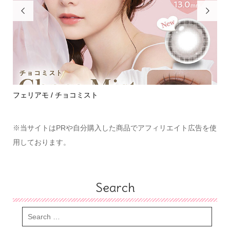


ハイディ / ニュートラルオーラ
※当サイトはPRや自分購入した商品でアフィリエイト広告を使
用しております。
Search