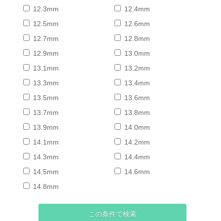
12.3mm
12.4mm
12.5mm
12.6mm
12.7mm
12.8mm
12.9mm
13.0mm
13.1mm
13.2mm
13.3mm
13.4mm
13.5mm
13.6mm
13.7mm
13.8mm
13.9mm
14.0mm
14.1mm
14.2mm
14.3mm
14.4mm
14.5mm
14.6mm
14.8mm