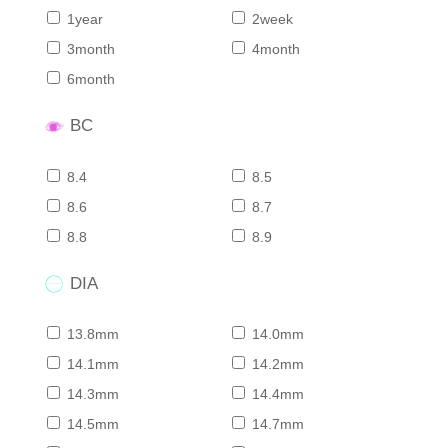
1year
2week
3month
4month
6month
BC
8.4
8.5
8.6
8.7
8.8
8.9
DIA
13.8mm
14.0mm
14.1mm
14.2mm
14.3mm
14.4mm
14.5mm
14.7mm