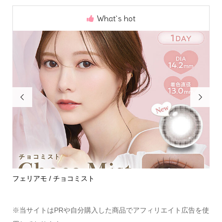
What`s hot


めて
フェリアモ / チョコミスト
ハ
※当サイトはPRや自分購入した商品でアフィリエイト広告を使