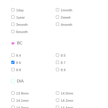
1day
1month
1year
2week
3month
4month
6month
BC
8.4
8.5
8.6
8.7
8.8
8.9
DIA
13.8mm
14.0mm
14.1mm
14.2mm
14.3mm
14.4mm