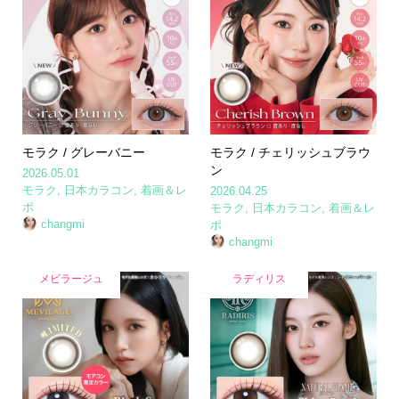
モラク / グレーバニー
モラク / チェリッシュブラウ
ン
2026.05.01
モラク
,
日本カラコン
,
着画＆レ
2026.04.25
ポ
モラク
,
日本カラコン
,
着画＆レ
changmi
ポ
changmi
メビラージュ
ラディリス