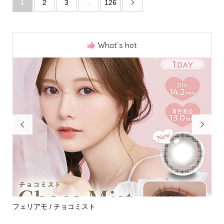
1
2
3
…
126

What`s hot


めて
フェリアモ / チョコミスト
ハ