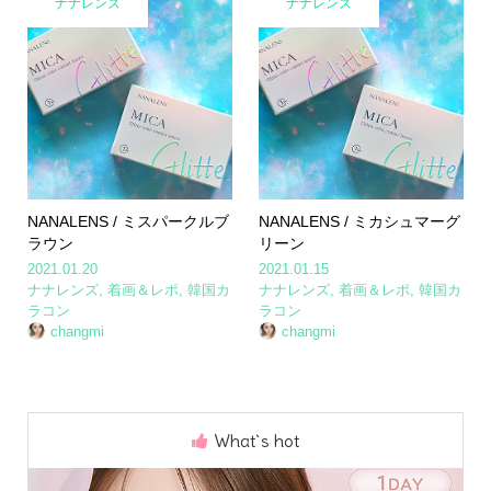
ナナレンズ
ナナレンズ
NANALENS / ミスパークルブ
NANALENS / ミカシュマーグ
ラウン
リーン
2021.01.20
2021.01.15
ナナレンズ
,
着画＆レポ
,
韓国カ
ナナレンズ
,
着画＆レポ
,
韓国カ
ラコン
ラコン
changmi
changmi
What`s hot