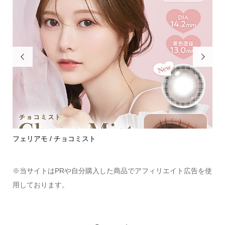


めて
フェリアモ / チョコミスト
ハ
※当サイトはPRや自分購入した商品でアフィリエイト広告を使
用しております。