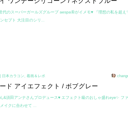
イ ワンデーシリコーン / ネクストブルー
第4世代のスーパーガールズグループ aespa🦋がイメモ♥ 『理想の私を超え
ンセプト 大注目のシリ...
日本カラコン
,
着画＆レポ
chang
ード アイエフェクト / ボブグレー
Oさん&須田アンナさんプロデュース♥ エフェクト級のおしゃ盛れeye✨ フ
メイクに合わせて ...