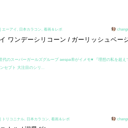
エーアイ
,
日本カラコン
,
着画＆レポ
chang
イ ワンデーシリコーン / ガーリッシュベー
第4世代のスーパーガールズグループ aespa🦋がイメモ♥ 『理想の私を超え
ンセプト 大注目のシリ...
トリコニナル
,
日本カラコン
,
着画＆レポ
chang