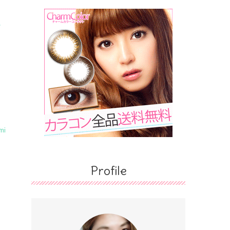
に
mi
Profile