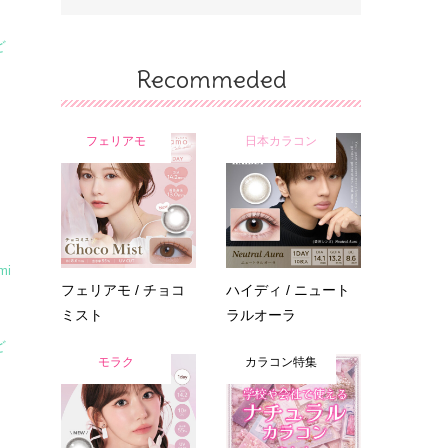
ど
Recommeded
フェリアモ
日本カラコン
mi
フェリアモ / チョコ
ハイディ / ニュート
ミスト
ラルオーラ
ど
モラク
カラコン特集