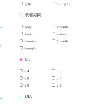
ブルー
ヘーゼル
装着期間
1day
1month
mi
1year
2week
3month
4month
色
6month
BC
8.4
8.5
8.6
8.7
8.8
8.9
DIA
mi