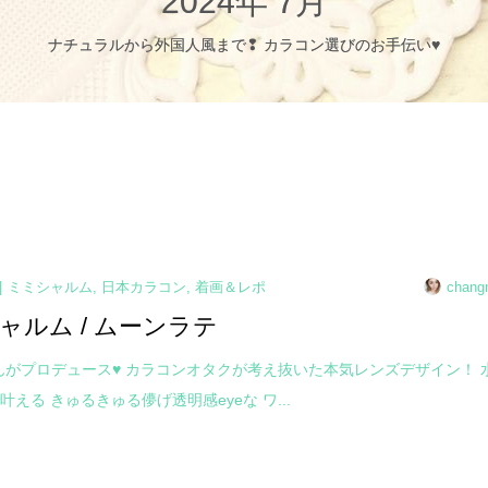
2024年 7月
ナチュラルから外国人風まで❢ カラコン選びのお手伝い♥
ミミシャルム
,
日本カラコン
,
着画＆レポ
chang
ャルム / ムーンラテ
oさんがプロデュース♥ カラコンオタクが考え抜いた本気レンズデザイン！ 
叶える きゅるきゅる儚げ透明感eyeな ワ...