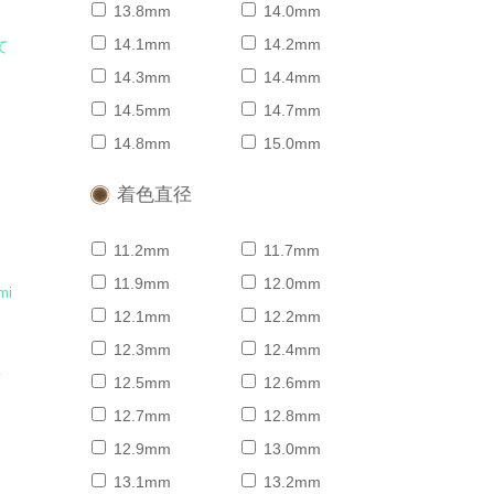
13.8mm
14.0mm
14.1mm
14.2mm
て
14.3mm
14.4mm
14.5mm
14.7mm
14.8mm
15.0mm
着色直径
11.2mm
11.7mm
11.9mm
12.0mm
mi
12.1mm
12.2mm
12.3mm
12.4mm
ァ
12.5mm
12.6mm
12.7mm
12.8mm
12.9mm
13.0mm
13.1mm
13.2mm