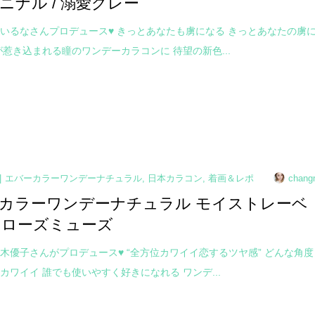
ニナル / 溺愛グレー
いるなさんプロデュース♥ きっとあなたも虜になる きっとあなたの虜
が惹き込まれる瞳のワンデーカラコンに 待望の新色...
エバーカラーワンデーナチュラル
,
日本カラコン
,
着画＆レポ
chang
カラーワンデーナチュラル モイストレーベ
 / ローズミューズ
木優子さんがプロデュース♥ “全方位カワイイ恋するツヤ感” どんな角度
カワイイ 誰でも使いやすく好きになれる ワンデ...