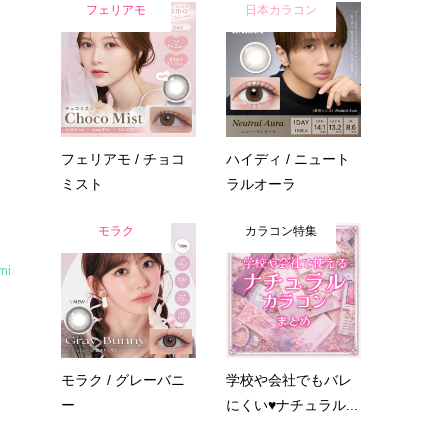
フェリアモ
日本カラコン
イ
フェリアモ / チョコ
ハイディ / ニュート
ミスト
ラルオーラ
モラク
カラコン特集
mi
モラク / グレーバニ
学校や会社でもバレ
ー
にくい♥ナチュラル...