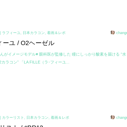
ラフィーユ
,
日本カラコン
,
着画＆レポ
chang
ィーユ / O2ヘーゼル
んがイメージモデル♥ 眼科医が監修した 瞳にしっかり酸素を届ける “水
カラコン” 「LA FILLE（ラ･フィーユ...
カラーリスト
,
日本カラコン
,
着画＆レポ
chang