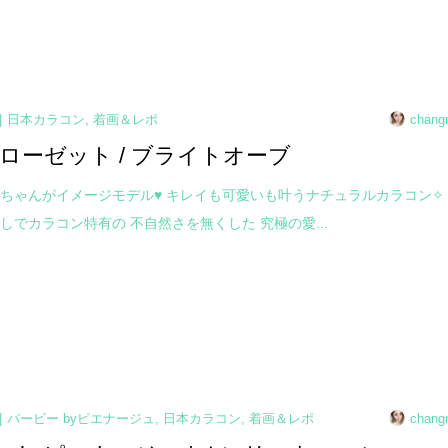
日本カラコン
,
着画＆レポ
chang
ローゼット / ブライトオーブ
ちゃんがイメージモデル♥ キレイも可愛いも叶うナチュラルカラコン✧
しでカラコン特有の 不自然さを無くした 究極の愛...
バービー byピエナージュ
,
日本カラコン
,
着画＆レポ
chang