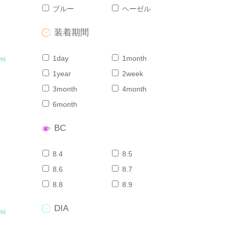
ブルー
ヘーゼル
装着期間
1day
1month
mi
1year
2week
3month
4month
6month
BC
8.4
8.5
8.6
8.7
8.8
8.9
DIA
mi