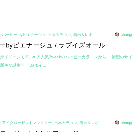
バービー byピエナージュ
,
日本カラコン
,
着画＆レポ
chang
ーbyピエナージュ / ラブイズオール
がイメージモデル♥ 大人気2weekのバービーカラコンから… 待望のサ
が誕生✨ 「Barbie ...
アイクローゼットマンスリー
,
日本カラコン
,
着画＆レポ
chang