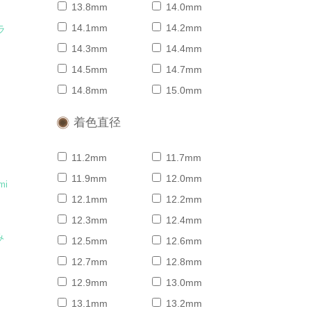
13.8mm
14.0mm
14.1mm
14.2mm
ラ
14.3mm
14.4mm
14.5mm
14.7mm
14.8mm
15.0mm
着色直径
11.2mm
11.7mm
11.9mm
12.0mm
mi
12.1mm
12.2mm
12.3mm
12.4mm
み
12.5mm
12.6mm
12.7mm
12.8mm
12.9mm
13.0mm
13.1mm
13.2mm