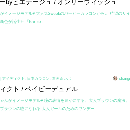
ーbyピエナージュ / オンリーウィッシュ
がイメージモデル♥ 大人気2weekのバービーカラコンから… 待望のサ
が誕生✨ 「Barbie ...
アイディクト
,
日本カラコン
,
着画＆レポ
chang
ィクト / ベイビーデュアル
ゃんがイメージモデル♥ 瞳の表情を豊かにする、大人ブラウンの魔法。
ブラウンの瞳になれる 大人ガールのためのワンデー...