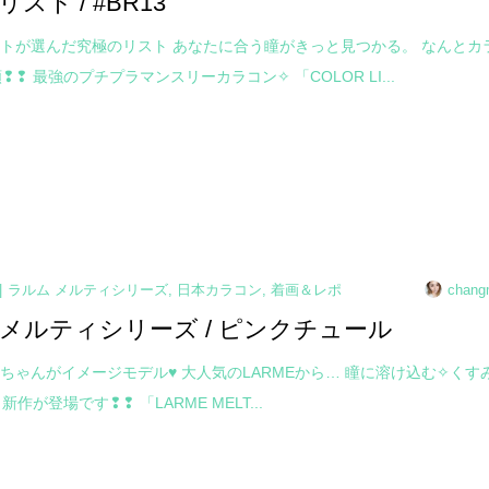
スト / #BR13
トが選んだ究極のリスト あなたに合う瞳がきっと見つかる。 なんとカ
❢❢ 最強のプチプラマンスリーカラコン✧ 「COLOR LI...
ラルム メルティシリーズ
,
日本カラコン
,
着画＆レポ
chang
メルティシリーズ / ピンクチュール
ちゃんがイメージモデル♥ 大人気のLARMEから… 瞳に溶け込む✧くす
新作が登場です❢❢ 「LARME MELT...