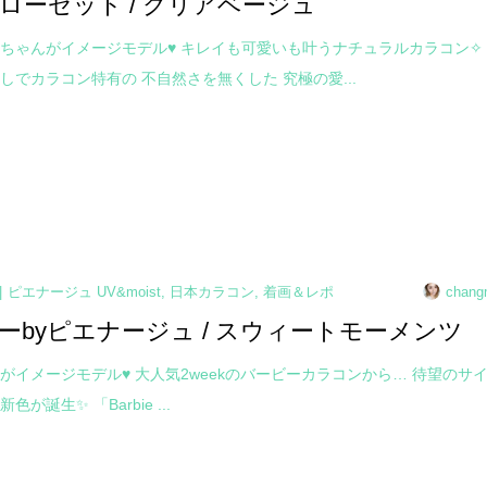
ローゼット / クリアベージュ
ちゃんがイメージモデル♥ キレイも可愛いも叶うナチュラルカラコン✧
しでカラコン特有の 不自然さを無くした 究極の愛...
ピエナージュ UV&moist
,
日本カラコン
,
着画＆レポ
chang
ーbyピエナージュ / スウィートモーメンツ
がイメージモデル♥ 大人気2weekのバービーカラコンから… 待望のサ
が誕生✨ 「Barbie ...