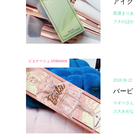
アイク
黒瀧まりあ
フチのぼか
ピエナージュ UV&moist
2018.09.22
バービ
マギーさん
ズ大きめな新色