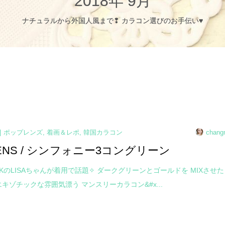
2018年 9月
ナチュラルから外国人風まで❢ カラコン選びのお手伝い♥
ポップレンズ
,
着画＆レポ
,
韓国カラコン
chang
LENS / シンフォニー3コングリーン
INKのLISAちゃんが着用で話題✧ ダークグリーンとゴールドを MIXさせた
エキゾチックな雰囲気漂う マンスリーカラコン&#x...