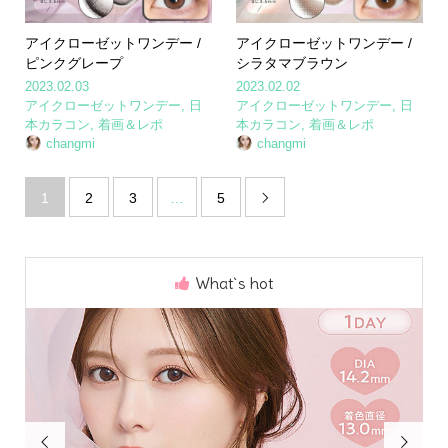
アイクローゼットワンデー /
アイクローゼットワンデー /
ピンクグレープ
シラタマブラウン
2023.02.03
2023.02.02
アイクローゼットワンデー
,
日
アイクローゼットワンデー
,
日
本カラコン
,
着画＆レポ
本カラコン
,
着画＆レポ
changmi
changmi
1
2
3
…
5

What`s hot

