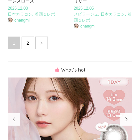
ーレスローズ
リリー
2025.12.08
2025.12.05
日本カラコン
,
着画＆レポ
メビラージュ
,
日本カラコン
,
着
changmi
画＆レポ
changmi
1
2

What`s hot

