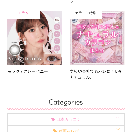
ラ
モラク
カラコン特集
モラク / グレーバニー
学校や会社でもバレにくい♥
ナチュラル...
Categories
日本カラコン
着画＆レポ