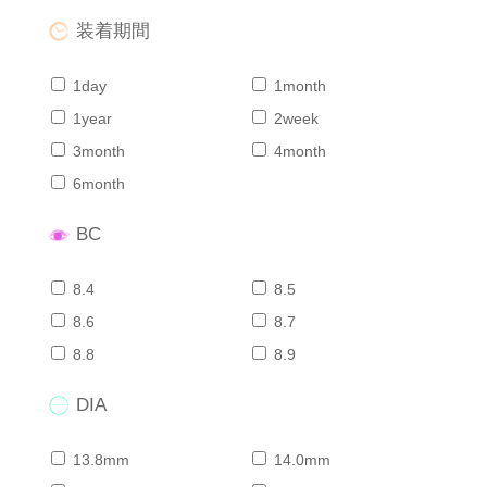
装着期間
1day
1month
1year
2week
3month
4month
6month
BC
8.4
8.5
8.6
8.7
8.8
8.9
DIA
13.8mm
14.0mm