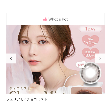
What`s hot


めて
フェリアモ / チョコミスト
ハ