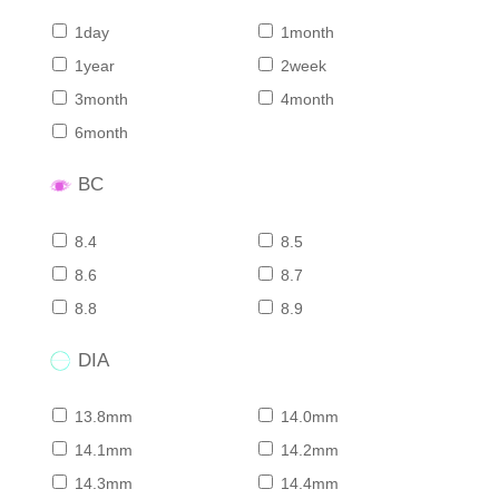
1day
1month
1year
2week
3month
4month
6month
BC
8.4
8.5
8.6
8.7
8.8
8.9
DIA
13.8mm
14.0mm
14.1mm
14.2mm
14.3mm
14.4mm