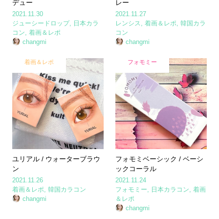
デュー
レー
2021.11.30
2021.11.27
ジューシードロップ
,
日本カラ
レンシス
,
着画＆レポ
,
韓国カラ
コン
,
着画＆レポ
コン
changmi
changmi
着画＆レポ
フォモミー
ユリアル / ウォーターブラウ
フォモミベーシック / ベーシ
ン
ックコーラル
2021.11.26
2021.11.24
着画＆レポ
,
韓国カラコン
フォモミー
,
日本カラコン
,
着画
changmi
＆レポ
changmi