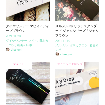
ダイヤワンデー マビィ / ディ
メルメル by リッチスタンダ
ープブラウン
ード ジェムシリーズ / ジェム
ブラウン
2021.11.20
ダイヤワンデー マビィ
,
日本カ
2021.11.19
ラコン
,
着画＆レポ
メルメル
,
日本カラコン
,
着画＆
changmi
レポ
changmi
ティアモ
ジューシードロップ