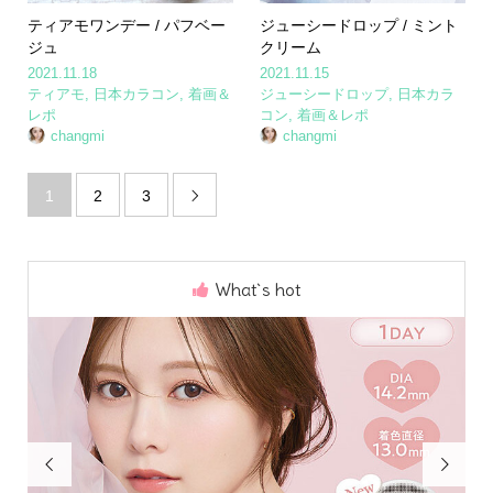
ティアモワンデー / パフベー
ジューシードロップ / ミント
ジュ
クリーム
2021.11.18
2021.11.15
ティアモ
,
日本カラコン
,
着画＆
ジューシードロップ
,
日本カラ
レポ
コン
,
着画＆レポ
changmi
changmi
1
2
3

What`s hot

