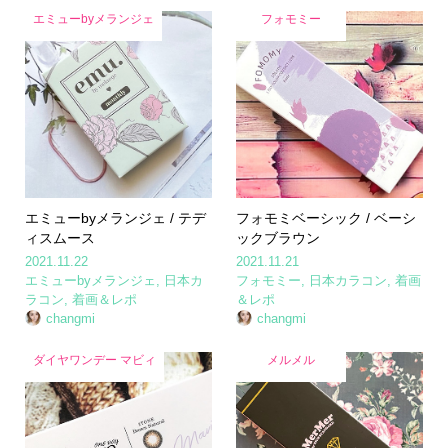
エミューbyメランジェ
フォモミー
エミューbyメランジェ / テデ
フォモミベーシック / ベーシ
ィスムース
ックブラウン
2021.11.22
2021.11.21
エミューbyメランジェ
,
日本カ
フォモミー
,
日本カラコン
,
着画
ラコン
,
着画＆レポ
＆レポ
changmi
changmi
ダイヤワンデー マビィ
メルメル