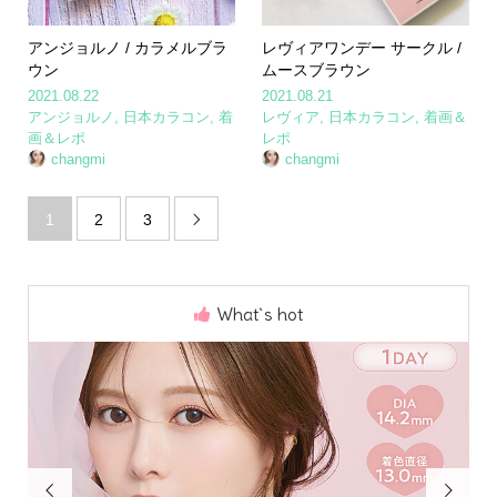
アンジョルノ / カラメルブラ
レヴィアワンデー サークル /
ウン
ムースブラウン
2021.08.22
2021.08.21
アンジョルノ
,
日本カラコン
,
着
レヴィア
,
日本カラコン
,
着画＆
画＆レポ
レポ
changmi
changmi
1
2
3

What`s hot

