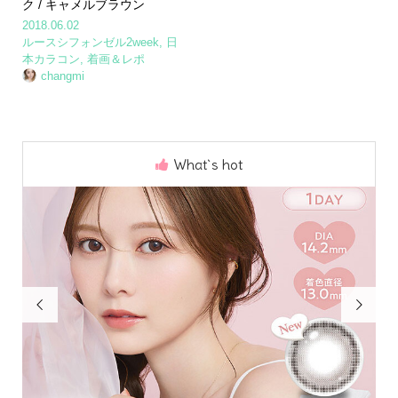
ク / キャメルブラウン
2018.06.02
ルースシフォンゼル2week
,
日
本カラコン
,
着画＆レポ
changmi
What`s hot

