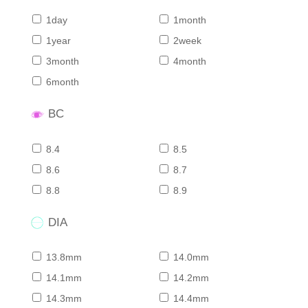
1day
1month
1year
2week
3month
4month
6month
BC
8.4
8.5
8.6
8.7
8.8
8.9
DIA
13.8mm
14.0mm
14.1mm
14.2mm
14.3mm
14.4mm