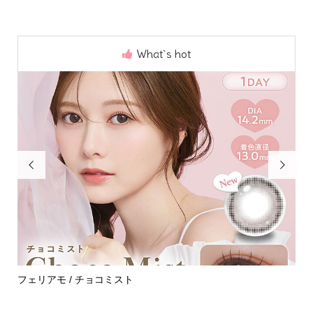
What`s hot


めて
フェリアモ / チョコミスト
ハ