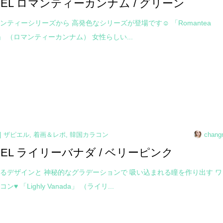
PIEL ロマンティーカンナム / グリーン
ンティーシリーズから 高発色なシリーズが登場です☺ 「Romantea
m」 （ロマンティーカンナム） 女性らしい...
ザピエル
,
着画＆レポ
,
韓国カラコン
chang
PIEL ライリーバナダ / ベリーピンク
るデザインと 神秘的なグラデーションで 吸い込まれる瞳を作り出す ワ
♥ 「Lighly Vanada」 （ライリ...