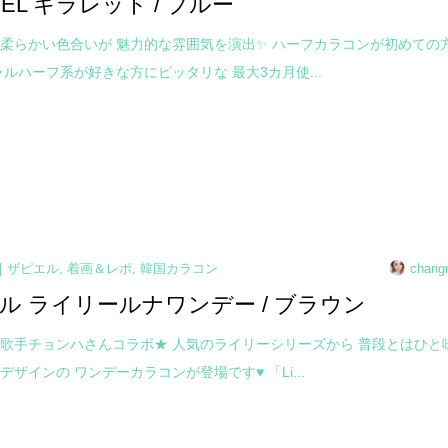
PIEL キラレット / ブルー
柔らかい色合いが 魅力的な雰囲気を演出✨ ハーフカラコンが初めての
ラルハーフ系が好きな方にピッタリな 最大3カ月使...
ザピエル
,
着画＆レポ
,
韓国カラコン
chang
ル ライリールナワンデー / ブラウン
歌手チョンハさんコラボ★ 人気のライリーシリーズから 普段とはひと
デザインの ワンデーカラコンが登場です♥ 「Li...