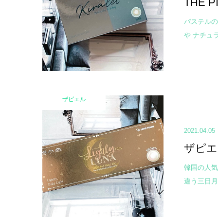
THE 
パステルの
や ナチュ
ザピエル
2021.04.05
ザピエ
韓国の人気
違う三日月