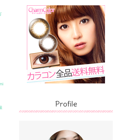
方
mi
Profile
味