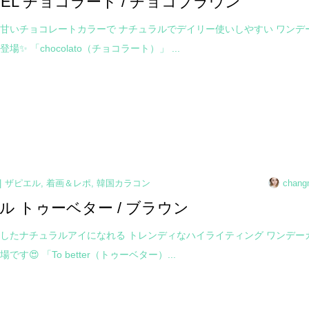
PIEL チョコラート / チョコブラウン
甘いチョコレートカラーで ナチュラルでデイリー使いしやすい ワンデ
場✨ 「chocolato（チョコラート）」 ...
ザピエル
,
着画＆レポ
,
韓国カラコン
chang
ル トゥーベター / ブラウン
したナチュラルアイになれる トレンディなハイライティング ワンデー
です😍 「To better（トゥーベター）...