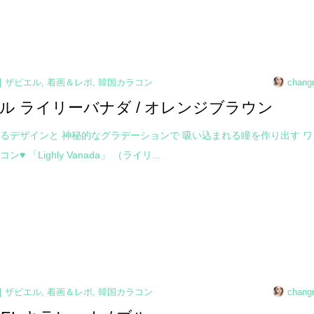
ザピエル
,
着画＆レポ
,
韓国カラコン
chang
ル ライリーバナダ / オレンジブラウン
るデザインと 神秘的なグラデーションで 吸い込まれる瞳を作り出す ワ
♥ 「Lighly Vanada」 （ライリ...
ザピエル
,
着画＆レポ
,
韓国カラコン
chang