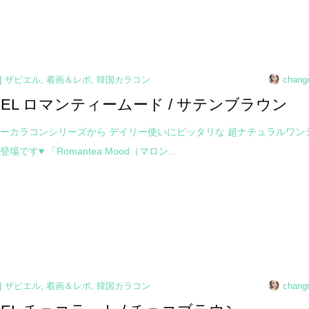
ザピエル
,
着画＆レポ
,
韓国カラコン
chang
PIEL ロマンティームード / サテンブラウン
ーカラコンシリーズから デイリー使いにピッタリな 超ナチュラルワン
場です♥ 「Romantea Mood（マロン...
ザピエル
,
着画＆レポ
,
韓国カラコン
chang