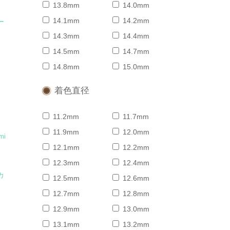
13.8mm
14.0mm
14.1mm
14.2mm
ー
14.3mm
14.4mm
14.5mm
14.7mm
14.8mm
15.0mm
着色直径
11.2mm
11.7mm
11.9mm
12.0mm
mi
12.1mm
12.2mm
12.3mm
12.4mm
カ
12.5mm
12.6mm
12.7mm
12.8mm
12.9mm
13.0mm
13.1mm
13.2mm