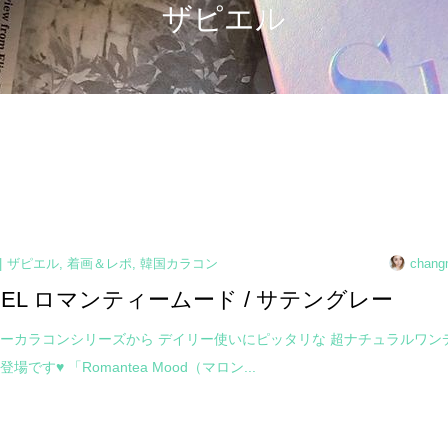
ザピエル
ザピエル
,
着画＆レポ
,
韓国カラコン
chang
PIEL ロマンティームード / サテングレー
ーカラコンシリーズから デイリー使いにピッタリな 超ナチュラルワン
場です♥ 「Romantea Mood（マロン...