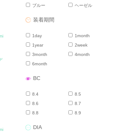
ブルー
ヘーゼル
装着期間
1day
1month
mi
1year
2week
3month
4month
デ
6month
BC
8.4
8.5
8.6
8.7
8.8
8.9
DIA
mi