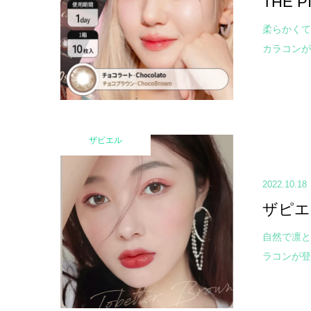
THE 
柔らかくて
カラコンが登
ザピエル
2022.10.18
ザピエ
自然で凛と
ラコンが登場