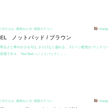
ザピエル
,
着画＆レポ
,
韓国カラコン
chang
PIEL ノットバッド / ブラウン
明るさと華やかさを与え さりげなく盛れる… 3トーン配色の マンスリ
場です☺ 「Not Bad（ノットバッド）」...
ザピエル
,
着画＆レポ
,
韓国カラコン
chang