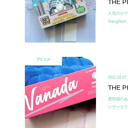
THE 
人気のロマ
GangNa
ザピエル
2021.02.07
THE 
透明感のあ
ンデーカラコン