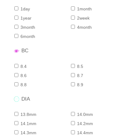
1day
1month
1year
2week
3month
4month
6month
BC
8.4
8.5
8.6
8.7
8.8
8.9
DIA
13.8mm
14.0mm
14.1mm
14.2mm
14.3mm
14.4mm