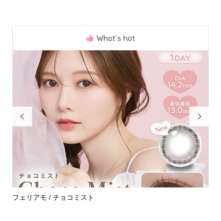
What`s hot


めて
フェリアモ / チョコミスト
ハ