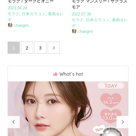
モラク / ダークピオニー
モラク マンスリー / サクラス
モア
2023.04.24
モラク
,
日本カラコン
,
着画＆レ
2022.07.30
ポ
モラク
,
日本カラコン
,
着画＆レ
changmi
ポ
changmi
1
2
3

What`s hot

