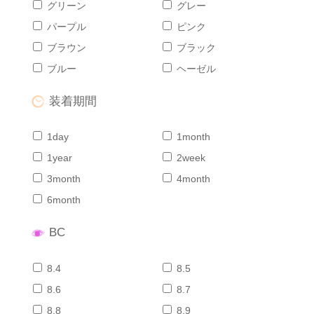
グリーン
グレー
パープル
ピンク
ブラウン
ブラック
ブルー
ヘーゼル
装着期間
1day
1month
1year
2week
3month
4month
6month
BC
8.4
8.5
8.6
8.7
8.8
8.9