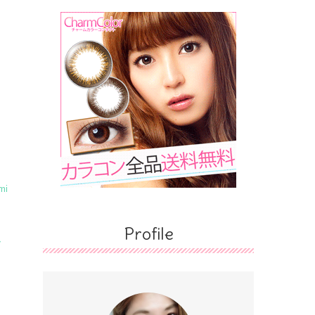
mi
Profile
ー