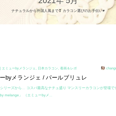
2021年 5月
ナチュラルから外国人風まで❢ カラコン選びのお手伝い♥
エミューbyメランジェ
,
日本カラコン
,
着画＆レポ
chang
ーbyメランジェ / パールブリュレ
シリーズから… コスパ最高なナチュ盛り マンスリーカラコンが登場で
 by melange」 （エミューbyメ...