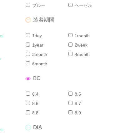
ブルー
ヘーゼル
装着期間
1day
1month
mi
1year
2week
3month
4month
マ
6month
BC
8.4
8.5
8.6
8.7
8.8
8.9
DIA
mi