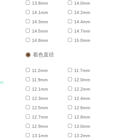
13.8mm
14.0mm
14.1mm
14.2mm
ラ
14.3mm
14.4mm
14.5mm
14.7mm
14.8mm
15.0mm
着色直径
11.2mm
11.7mm
11.9mm
12.0mm
mi
12.1mm
12.2mm
12.3mm
12.4mm
ラ
12.5mm
12.6mm
12.7mm
12.8mm
12.9mm
13.0mm
13.1mm
13.2mm