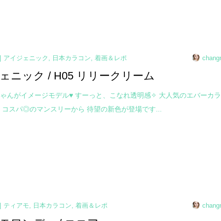
アイジェニック
,
日本カラコン
,
着画＆レポ
chang
ェニック / H05 リリークリーム
ゃんがイメージモデル♥ すーっと、こなれ透明感✧ 大人気のエバーカ
 コスパ◎のマンスリーから 待望の新色が登場です...
ティアモ
,
日本カラコン
,
着画＆レポ
chang