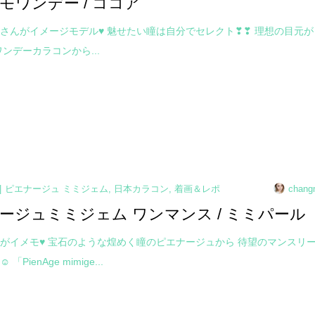
モワンデー / ココア
さんがイメージモデル♥ 魅せたい瞳は自分でセレクト❣❣ 理想の目元が
ワンデーカラコンから...
ピエナージュ ミミジェム
,
日本カラコン
,
着画＆レポ
chang
ージュミミジェム ワンマンス / ミミパール
がイメモ♥ 宝石のような煌めく瞳のピエナージュから 待望のマンスリ
PienAge mimige...