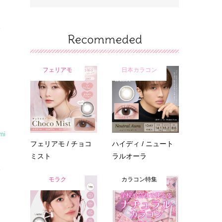
ツ
Recommeded
フェリアモ
日本カラコン
mi
フェリアモ / チョコ
ハイディ / ニュート
ミスト
ラルオーラ
ツ
モラク
カラコン特集