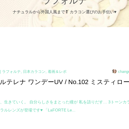
ラフォルテ
ナチュラルから外国人風まで❢ カラコン選びのお手伝い♥
ラフォルテ
,
日本カラコン
,
着画＆レポ
chang
テレナ ワンデーUV / No.102 ミスティロ
、生きていく。 自分らしさをまとった瞳が 私を語りだす… 3トーンカ
ルレンズが登場です♥ 「LaFORTE Le...