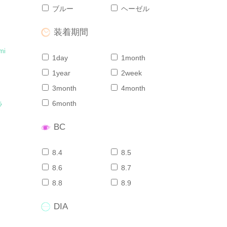
ブルー
ヘーゼル
装着期間
mi
1day
1month
ラ
1year
2week
3month
4month
6month
ラ
BC
8.4
8.5
8.6
8.7
8.8
8.9
DIA