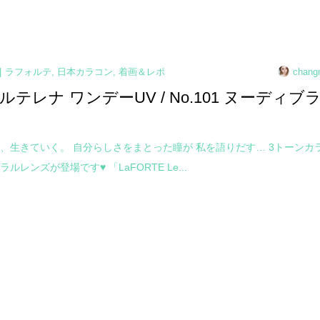
ラフォルテ
,
日本カラコン
,
着画＆レポ
chang
テレナ ワンデーUV / No.101 ヌーディブ
、生きていく。 自分らしさをまとった瞳が 私を語りだす… 3トーンカ
ルレンズが登場です♥ 「LaFORTE Le...