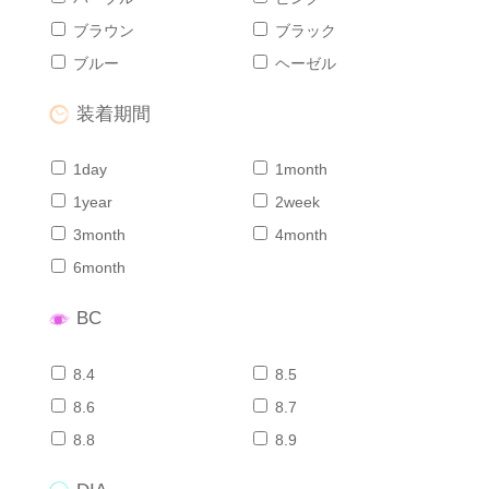
ブラウン
ブラック
ブルー
ヘーゼル
装着期間
1day
1month
1year
2week
3month
4month
6month
BC
8.4
8.5
8.6
8.7
8.8
8.9