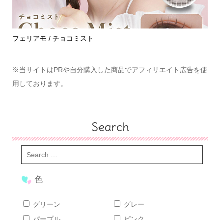
めて
フェリアモ / チョコミスト
ハ
※当サイトはPRや自分購入した商品でアフィリエイト広告を使
用しております。
Search
色
グリーン
グレー
パープル
ピンク