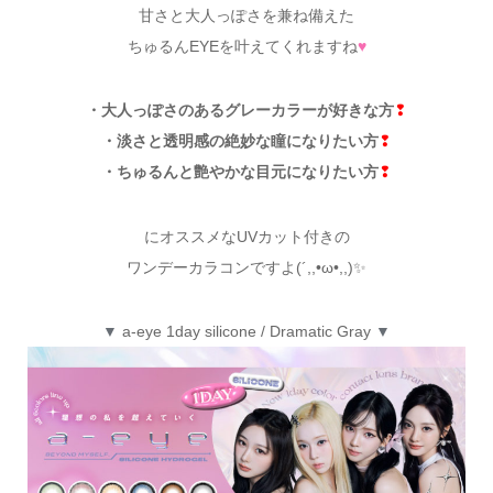
甘さと大人っぽさを兼ね備えた
ちゅるんEYEを叶えてくれますね
♥
・大人っぽさのあるグレーカラーが好きな方
❢
・淡さと透明感の絶妙な瞳になりたい方
❢
・ちゅるんと艶やかな目元になりたい方
❢
にオススメなUVカット付きの
ワンデーカラコンですよ(´,,•ω•,,)✨
▼
a-eye 1day silicone / Dramatic Gray
▼