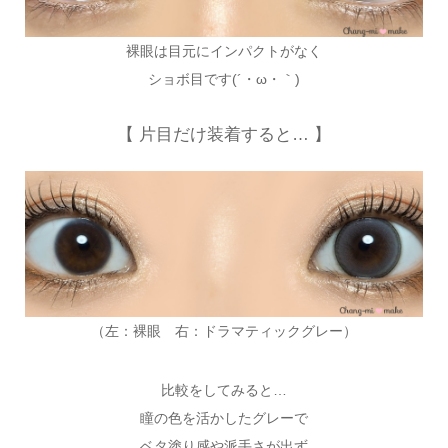
裸眼は目元にインパクトがなく
ショボ目です(´・ω・｀)
【 片目だけ装着すると… 】
（左：裸眼 右：ドラマティックグレー）
比較をしてみると…
瞳の色を活かしたグレーで
ベタ塗り感や派手さが出ず