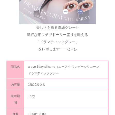
美しさを操る洗練グレー✨
繊細な細フチでドーリー盛りを叶える
「ドラマティックグレー」
をレポしますーー⸜(ˊᵕˋ)⸝
商品名
a-eye 1day silicone（エーアイ ワンデーシリコーン）
ドラマティックグレー
内容量
1箱10枚入り
装着期
1day
間
度数
±0.00~ -8.00