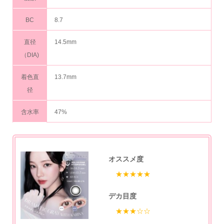
BC
8.7
直径
14.5mm
（DIA)
着色直
13.7mm
径
含水率
47%
オススメ度
★★★★★
デカ目度
★★★☆☆