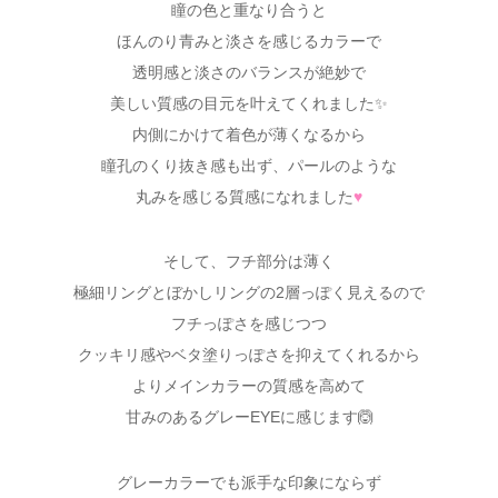
瞳の色と重なり合うと
ほんのり青みと淡さを感じるカラーで
透明感と淡さのバランスが絶妙で
美しい質感の目元を叶えてくれました✨
内側にかけて着色が薄くなるから
瞳孔のくり抜き感も出ず、パールのような
丸みを感じる質感になれました
♥
そして、フチ部分は薄く
極細リングとぼかしリングの2層っぽく見えるので
フチっぽさを感じつつ
クッキリ感やベタ塗りっぽさを抑えてくれるから
よりメインカラーの質感を高めて
甘みのあるグレーEYEに感じます🙆
グレーカラーでも派手な印象にならず