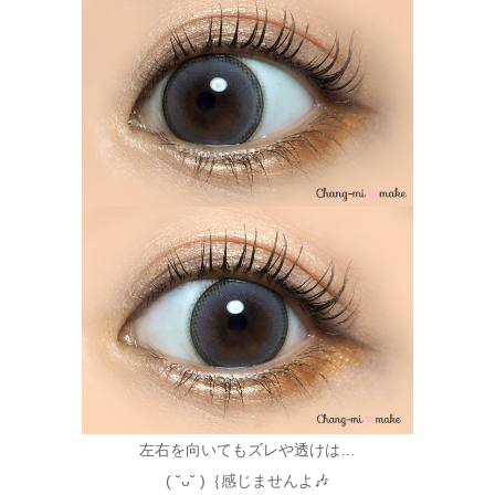
左右を向いてもズレや透けは…
( ˘ᴗ˘ )｛感じませんよ🎶