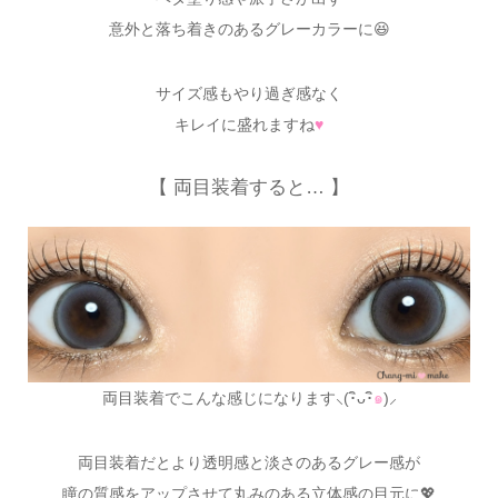
意外と落ち着きのあるグレーカラーに😆
サイズ感もやり過ぎ感なく
キレイに盛れますね
♥
【 両目装着すると… 】
両目装着でこんな感じになります⸜(･ิᴗ･ิ
๑
)⸝
両目装着だとより透明感と淡さのあるグレー感が
瞳の質感をアップさせて丸みのある立体感の目元に💖