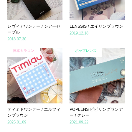
レヴィアワンデー / シアーセ
LENSSIS / エイリンブラウン
ーブル
2019.12.18
2018.07.30
日本カラコン
ポップレンズ
ティミドワンデー / エルフィ
POPLENS ビビリングワンデ
ンブラウン
ー / グレー
2025.01.09
2021.09.22
Home
Share
Search
Contact