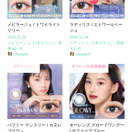
メビラージュ / トワイライト
ラディリス / エトワールベー
リリー
ジュ
2025.12.05
2025.12.04
メビラージュ
,
日本カラコン
,
着
ラディリス
,
日本カラコン
,
着画
画＆レポ
＆レポ
changmi
changmi
日本カラコン
オーレンズ(日本承認)
パフミー マンスリー / カヌレ
オーレンズ グローイワンデー
ブラウン
/ サファイアブルー