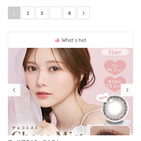
1
2
3
…
8

What`s hot

