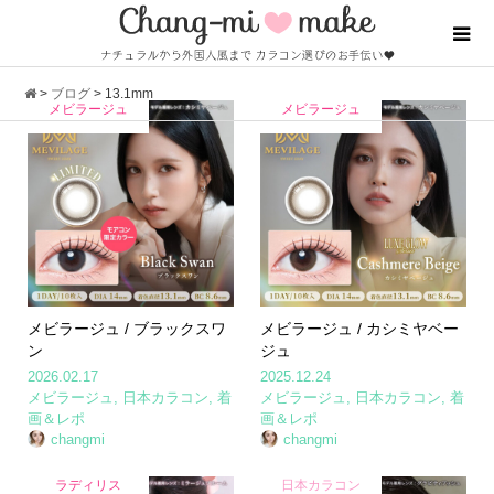
>
ブログ
>
13.1mm
メビラージュ
メビラージュ
メビラージュ / ブラックスワ
メビラージュ / カシミヤベー
ン
ジュ
2026.02.17
2025.12.24
メビラージュ
,
日本カラコン
,
着
メビラージュ
,
日本カラコン
,
着
画＆レポ
画＆レポ
changmi
changmi
ラディリス
日本カラコン