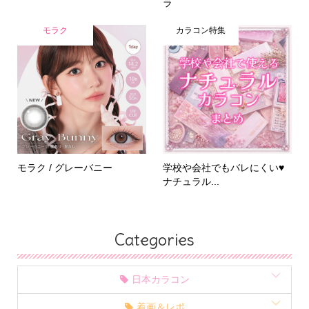
ラ
モラク
カラコン特集
モラク / グレーバニー
学校や会社でもバレにくい♥
ナチュラル...
Categories
日本カラコン
着画＆レポ