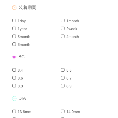
装着期間
1day
1month
1year
2week
3month
4month
6month
BC
8.4
8.5
8.6
8.7
8.8
8.9
DIA
13.8mm
14.0mm