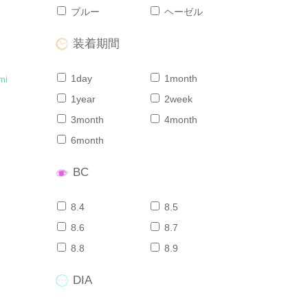
ブルー
ヘーゼル
装着期間
1day
1month
mi
1year
2week
3month
4month
6month
BC
8.4
8.5
8.6
8.7
8.8
8.9
DIA