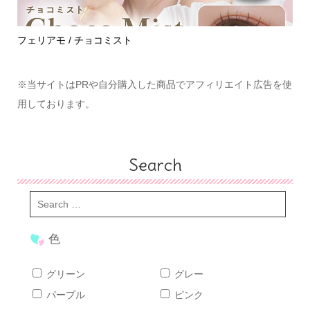
めて
フェリアモ / チョコミスト
ハ
※当サイトはPRや自分購入した商品でアフィリエイト広告を使
用しております。
Search
色
グリーン
グレー
パープル
ピンク