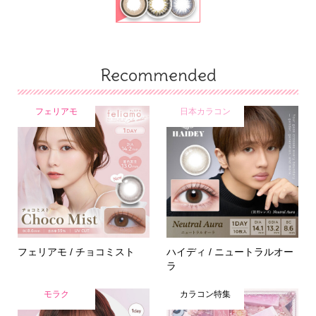
Recommended
フェリアモ
日本カラコン
フェリアモ / チョコミスト
ハイディ / ニュートラルオー
ラ
モラク
カラコン特集