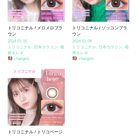
トリコニナル / メロメロブラ
トリコニナル / ゾッコンブラ
ウン
ウン
2024.01.16
2024.01.09
トリコニナル
,
日本カラコン
,
着
トリコニナル
,
日本カラコン
,
着
画＆レポ
画＆レポ
changmi
changmi
トリコニナル
トリコニナル / トリコベージ