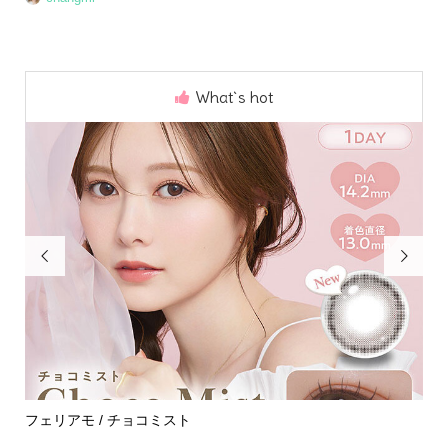
What`s hot


めて
フェリアモ / チョコミスト
ハ