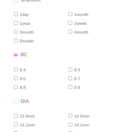
1day
1month
1year
2week
3month
4month
6month
BC
8.4
8.5
8.6
8.7
8.8
8.9
DIA
13.8mm
14.0mm
14.1mm
14.2mm