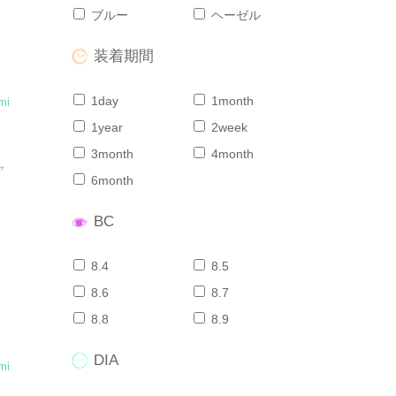
ブルー
ヘーゼル
装着期間
1day
1month
mi
1year
2week
3month
4month
ァ
6month
BC
8.4
8.5
8.6
8.7
8.8
8.9
DIA
mi