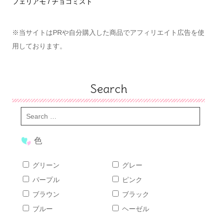
めて
フェリアモ / チョコミスト
ハ
※当サイトはPRや自分購入した商品でアフィリエイト広告を使
用しております。
Search
色
グリーン
グレー
パープル
ピンク
ブラウン
ブラック
ブルー
ヘーゼル