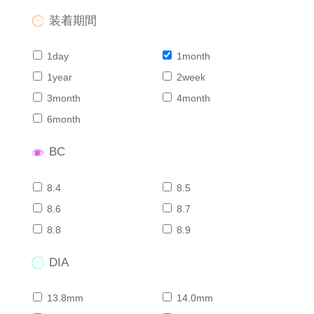
装着期間
1day
1month
1year
2week
3month
4month
6month
BC
8.4
8.5
8.6
8.7
8.8
8.9
DIA
13.8mm
14.0mm