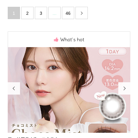
1
2
3
…
46

What`s hot

