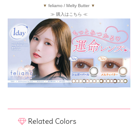
▼
feliamo / Melty Butter
▼
≫ 購入はこちら ≪
Related Colors