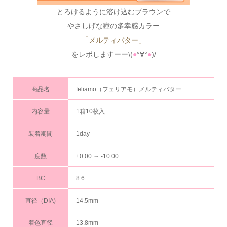
とろけるように溶け込むブラウンで
やさしげな瞳の多幸感カラー
「メルティバター」
をレポしますーー\(
●
°∀°
●
)/
商品名
feliamo（フェリアモ）メルティバター
内容量
1箱10枚入
装着期間
1day
度数
±0.00 ～ -10.00
BC
8.6
直径（DIA)
14.5mm
着色直径
13.8mm