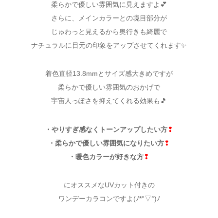
柔らかで優しい雰囲気に見えますよ💕
さらに、メインカラーとの境目部分が
じゅわっと見えるから奥行きも綺麗で
ナチュラルに目元の印象をアップさせてくれます✨
着色直径13.8mmとサイズ感大きめですが
柔らかで優しい雰囲気のおかげで
宇宙人っぽさを抑えてくれる効果も🎵
・やりすぎ感なくトーンアップしたい方
❢
・柔らかで優しい雰囲気になりたい方
❢
・暖色カラーが好きな方
❢
にオススメなUVカット付きの
ワンデーカラコンですよ(ﾉ*°▽°)ﾉ