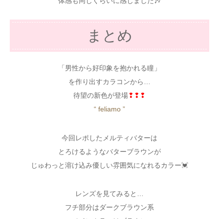
体感も同じくらいに感じました🎶
まとめ
「男性から好印象を抱かれる瞳」
を作り出すカラコンから…
待望の新色が登場
❢❢❢
“ feliamo ”
今回レポしたメルティバターは
とろけるようなバターブラウンが
じゅわっと溶け込み優しい雰囲気になれるカラー💓
レンズを見てみると…
フチ部分はダークブラウン系