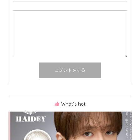
What`s hot
Home
Share
Search
Contact