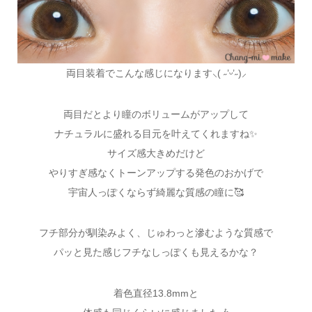
両目装着でこんな感じになります⸜( ˶’ᵕ’˶)⸝
両目だとより瞳のボリュームがアップして
ナチュラルに盛れる目元を叶えてくれますね✨
サイズ感大きめだけど
やりすぎ感なくトーンアップする発色のおかげで
宇宙人っぽくならず綺麗な質感の瞳に🥰
フチ部分が馴染みよく、じゅわっと滲むような質感で
パッと見た感じフチなしっぽくも見えるかな？
着色直径13.8mmと