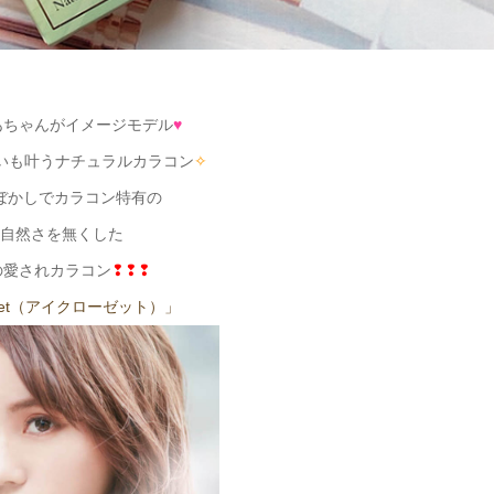
あちゃんがイメージモデル
♥
いも叶うナチュラルカラコン
✧
ぼかしでカラコン特有の
自然さを無くした
の愛されカラコン
❢❢❢
loset（アイクローゼット）」