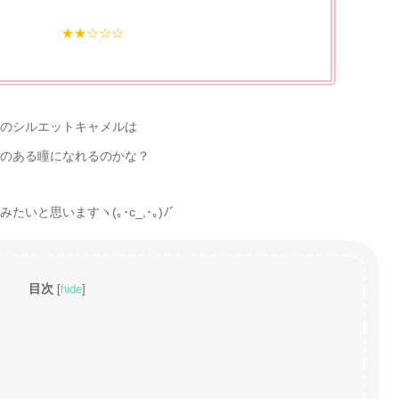
★★☆☆☆
のシルエットキャメルは
のある瞳になれるのかな？
いと思いますヽ(｡･c_,･｡)ﾉﾞ
目次
[
hide
]