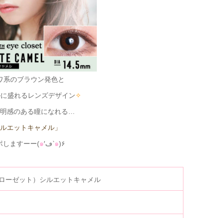
ワ系のブラウン発色と
ルに盛れるレンズデザイン
✧
明感のある瞳になれる…
ルエットキャメル」
ポしますーー(
๑
′ڡ‵
๑
)۶
アイクローゼット）シルエットキャメル