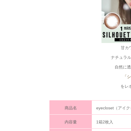
甘カ
ナチュラ
自然に透
「シ
をレ
商品名
eyecloset（
内容量
1箱2枚入