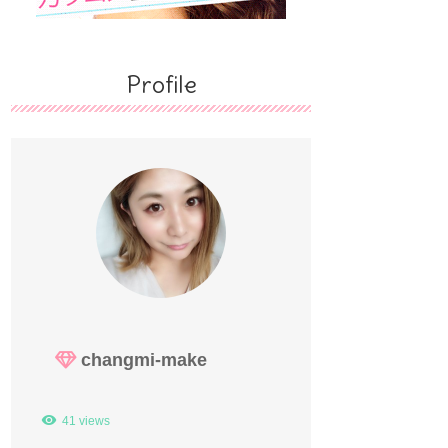
Profile
changmi-make
41 views