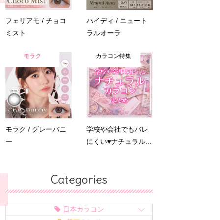
フェリアモ / チョコ
ハイディ / ニュート
ミスト
ラルオーラ
モラク
カラコン特集
モラク / グレーバニ
学校や会社でもバレ
ー
にくい♥ナチュラル...
Categories
日本カラコン