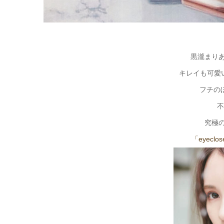
黒瀧まり
キレイも可愛
フチの
不
究極
「eyec