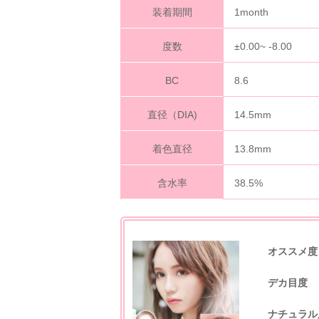
装着期間
1month
度数
±0.00~ -8.00
BC
8.6
直径（DIA)
14.5mm
着色直径
13.8mm
含水率
38.5%
オススメ度
デカ目度
ナチュラル