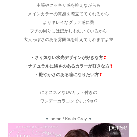
主張やクッキリ感を抑えながらも
メインカラーの質感を際立ててくれるから
よりキレイなグラデ感に🙆
フチの周りにはぼかしも効いているから
大人っぽさのある雰囲気を叶えてくれますよ💙
・さり気ない水光デザインが好きな方
❢
・ナチュラルに淡さのあるカラーが好きな方
❢
・艶やかさのある瞳になりたい方
❢
にオススメなUVカット付きの
ワンデーカラコンですよʕ•ᴥ•ʔ
▼
perse / Koala Gray
▼