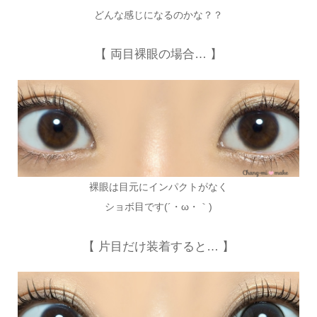
どんな感じになるのかな？？
【 両目裸眼の場合… 】
裸眼は目元にインパクトがなく
ショボ目です(´・ω・｀)
【 片目だけ装着すると… 】