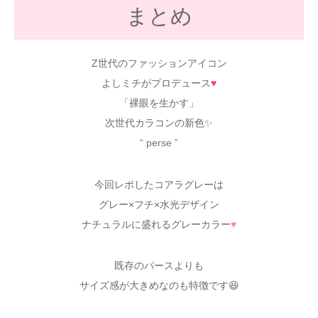
まとめ
Z世代のファッションアイコン
よしミチがプロデュース
♥
「裸眼を生かす」
次世代カラコンの新色✨
“ perse ”
今回レポしたコアラグレーは
グレー×フチ×水光デザイン
ナチュラルに盛れるグレーカラー
♥
既存のパースよりも
サイズ感が大きめなのも特徴です😆