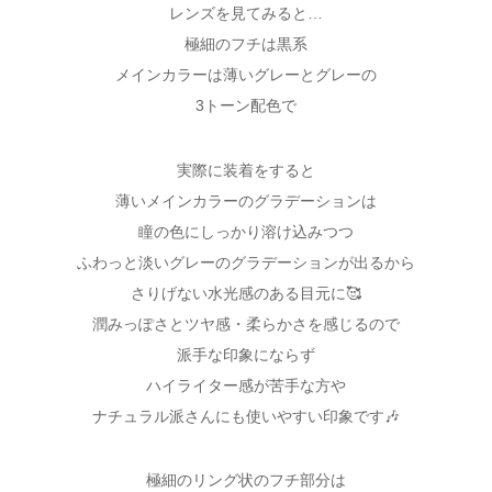
レンズを見てみると…
極細のフチは黒系
メインカラーは薄いグレーとグレーの
3トーン配色で
実際に装着をすると
薄いメインカラーのグラデーションは
瞳の色にしっかり溶け込みつつ
ふわっと淡いグレーのグラデーションが出るから
さりげない水光感のある目元に🥰
潤みっぽさとツヤ感・柔らかさを感じるので
派手な印象にならず
ハイライター感が苦手な方や
ナチュラル派さんにも使いやすい印象です🎶
極細のリング状のフチ部分は