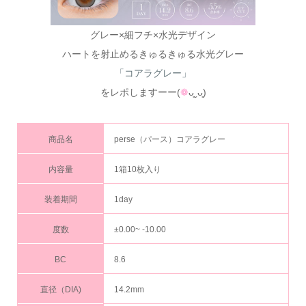
グレー×細フチ×水光デザイン
ハートを射止めるきゅるきゅる水光グレー
「コアラグレー」
をレポしますーー(
❁
ᴗ͈ˬᴗ͈)
商品名
perse（パース）コアラグレー
内容量
1箱10枚入り
装着期間
1day
度数
±0.00~ -10.00
BC
8.6
直径（DIA)
14.2mm