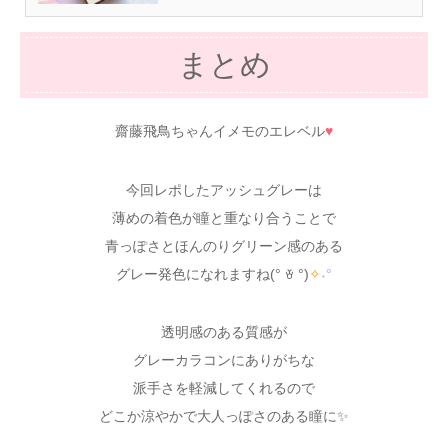
まとめ
齋藤飛鳥ちゃんイメモのエレベル
♥
今回レポしたアッシュグレーは
薄めの着色が瞳と重なり合うことで
青っぽさとほんのりグリーン感のある
グレー発色になれますね(° ꈊ °)
✧
˖
°
透明感のある質感が
グレーカラコンにありがちな
派手さを軽減してくれるので
どこか涼やかで大人っぽさのある瞳に✨