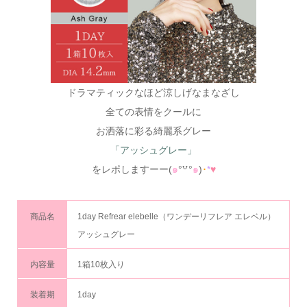
ドラマティックなほど涼しげなまなざし
全ての表情をクールに
お洒落に彩る綺麗系グレー
「アッシュグレー」
をレポしますーー(
๑
°꒵°
๑
)
･
*
♥
商品名
1day Refrear elebelle（ワンデーリフレア エレベル）
アッシュグレー
内容量
1箱10枚入り
装着期
1day