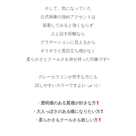
そして、気になっていた
公式画像の強めアクセントは
装着してみると強くならず
人と話す距離なら
グラデーションに見えるから
ギラギラと悪目立ち感がなく
柔らかさとクールさを併せ持った印象です
♥
グレーカラコンが苦手な方にも
試しやすいカラーですよ(
๑
´ڡ`
๑
)
✧
・透明感のある質感が好きな方
❢
・大人っぽさのある瞳になりたい方
❢
・柔らかさもクールさも欲しい方
❢