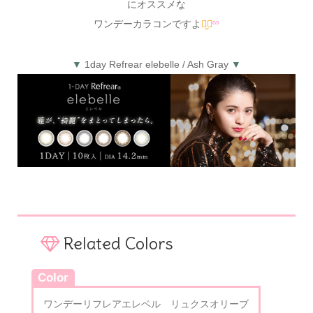
にオススメな
ワンデーカラコンですよ
⠒̫⃝
ྉ
▼
1day Refrear elebelle / Ash Gray
▼
Related Colors
Color
ワンデーリフレアエレベル リュクスオリーブ