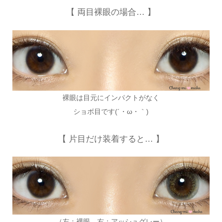
【 両目裸眼の場合… 】
裸眼は目元にインパクトがなく
ショボ目です(´・ω・｀)
【 片目だけ装着すると… 】
（左：裸眼 右：アッシュグレー）