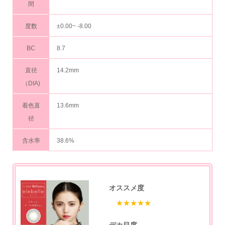
間
度数
±0.00~ -8.00
BC
8.7
直径
14.2mm
（DIA)
着色直
13.6mm
径
含水率
38.6%
オススメ度
★★★★★
デカ目度