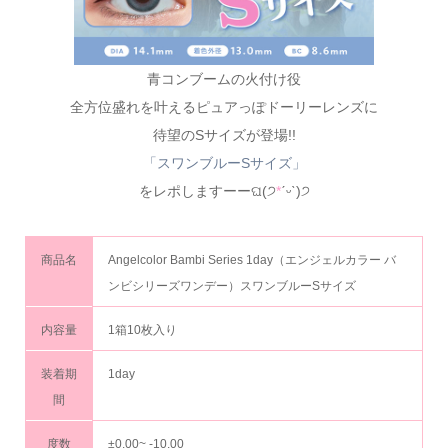
青コンブームの火付け役
全方位盛れを叶えるピュアっぽドーリーレンズに
待望のSサイズが登場!!
「スワンブルーSサイズ」
をレポしますーーଘ(੭
*
ˊᵕˋ)੭
商品名
Angelcolor Bambi Series 1day（エンジェルカラー バ
ンビシリーズワンデー）スワンブルーSサイズ
内容量
1箱10枚入り
装着期
1day
間
度数
±0.00~ -10.00