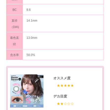
BC
8.6
直径
14.1mm
（DIA)
着色直
13.0mm
径
含水率
58.0%
オススメ度
★★★★★
デカ目度
★★☆☆☆