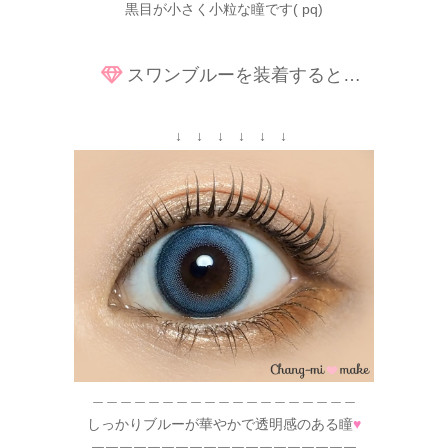
黒目が小さく小粒な瞳です( pq)
スワンブルーを装着すると…
↓ ↓ ↓ ↓ ↓ ↓
＿＿＿＿＿＿＿＿＿＿＿＿＿＿＿＿＿＿＿
しっかりブルーが華やかで透明感のある瞳
♥