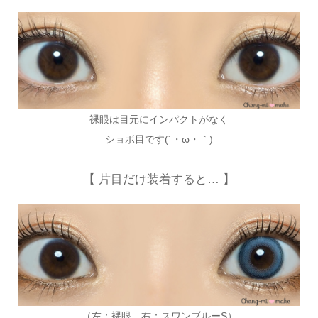
裸眼は目元にインパクトがなく
ショボ目です(´・ω・｀)
【 片目だけ装着すると… 】
（左：裸眼 右：スワンブルーS）