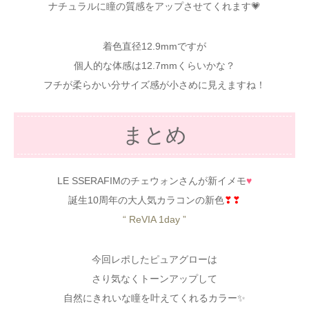
ナチュラルに瞳の質感をアップさせてくれます💗
着色直径12.9mmですが
個人的な体感は12.7mmくらいかな？
フチが柔らかい分サイズ感が小さめに見えますね！
まとめ
LE SSERAFIMのチェウォンさんが新イメモ
♥
誕生10周年の大人気カラコンの新色
❣❣
“ ReVIA 1day ”
今回レポしたピュアグローは
さり気なくトーンアップして
自然にきれいな瞳を叶えてくれるカラー✨