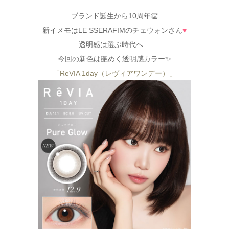
ブランド誕生から10周年👏
新イメモはLE SSERAFIMのチェウォンさん
♥
透明感は選ぶ時代へ…
今回の新色は艶めく透明感カラー✨
「ReVIA 1day（レヴィアワンデー）」