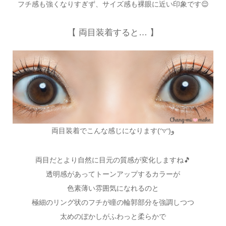
フチ感も強くなりすぎず、サイズ感も裸眼に近い印象です😌
【 両目装着すると… 】
両目装着でこんな感じになります(ᵔ▿ᵔ)و
両目だとより自然に目元の質感が変化しますね🎵
透明感があってトーンアップするカラーが
色素薄い雰囲気になれるのと
極細のリング状のフチが瞳の輪郭部分を強調しつつ
太めのぼかしがふわっと柔らかで