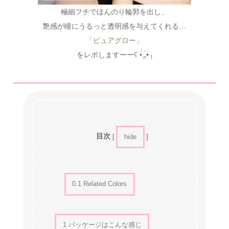
極細フチでほんのり輪郭を出し、
艶感が瞳にうるっと透明感を与えてくれる…
「ピュアグロー」
をレポしますーーʕ •́؈•̀ ₎
目次
[
hide
]
0.1
Related Colors
1
パッケージはこんな感じ