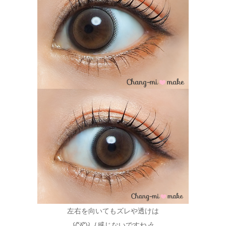
左右を向いてもズレや透けは
꒰(͏ʻัꈊʻั)꒱｛感じないですね🎶