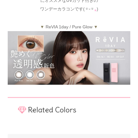
にオススメなUVカット付きの
ワンデーカラコンです( ᵘ ᵕ ᵘ
⁎
)
▼
ReVIA 1day / Pure Glow
▼
Related Colors