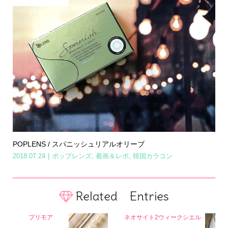
POPLENS / スパニッシュリアルオリーブ
2018.07.24
ポップレンズ
,
着画＆レポ
,
韓国カラコン
Related Entries
プリモア
ネオサイト2ウィークシエル