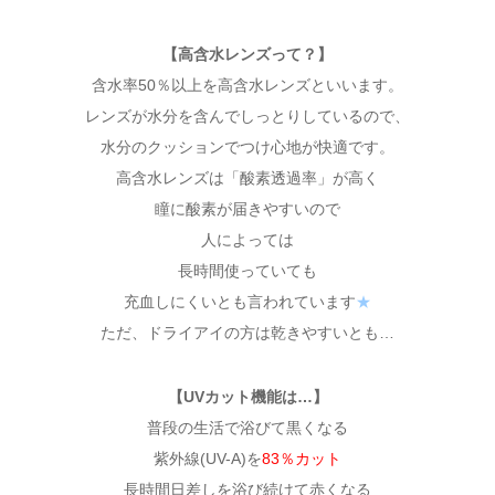
【高含水レンズって？】
含水率50％以上を高含水レンズといいます。
レンズが水分を含んでしっとりしているので、
水分のクッションでつけ心地が快適です。
高含水レンズは「酸素透過率」が高く
瞳に酸素が届きやすいので
人によっては
長時間使っていても
充血しにくいとも言われています
★
ただ、ドライアイの方は乾きやすいとも…
【UVカット機能は…】
普段の生活で浴びて黒くなる
紫外線(UV-A)を
83％カット
長時間日差しを浴び続けて赤くなる