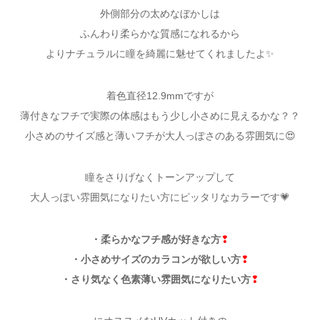
外側部分の太めなぼかしは
ふんわり柔らかな質感になれるから
よりナチュラルに瞳を綺麗に魅せてくれましたよ✨
着色直径12.9mmですが
薄付きなフチで実際の体感はもう少し小さめに見えるかな？？
小さめのサイズ感と薄いフチが大人っぽさのある雰囲気に😍
瞳をさりげなくトーンアップして
大人っぽい雰囲気になりたい方にピッタリなカラーです💗
・柔らかなフチ感が好きな方
❢
・小さめサイズのカラコンが欲しい方
❢
・さり気なく色素薄い雰囲気になりたい方
❢