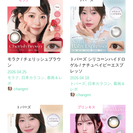
モラク
トパーズ
モラク / チェリッシュブラウ
トパーズ シリコーンハイドロ
ン
ゲル / ナチュベイビーエスプ
レッソ
2026.04.25
モラク
,
日本カラコン
,
着画＆レ
2026.04.18
ポ
トパーズ
,
日本カラコン
,
着画＆
changmi
レポ
changmi
トパーズ
プリンキス