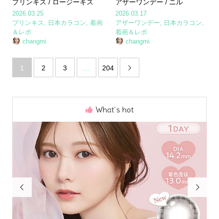
プリンキス / ロージーキス
アザーワンデー / ニル
2026.03.25
2026.03.17
プリンキス
,
日本カラコン
,
着画
アザーワンデー
,
日本カラコン
,
＆レポ
着画＆レポ
changmi
changmi
1
2
3
…
204

What`s hot

