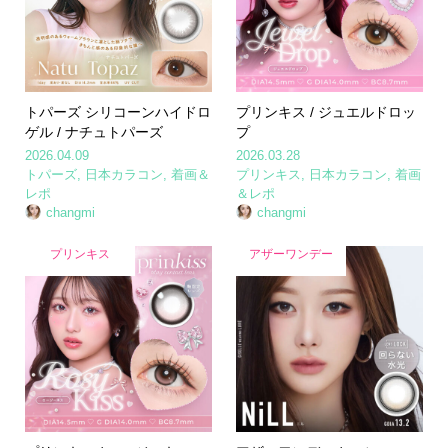
トパーズ シリコーンハイドロ
プリンキス / ジュエルドロッ
ゲル / ナチュトパーズ
プ
2026.04.09
2026.03.28
トパーズ
,
日本カラコン
,
着画＆
プリンキス
,
日本カラコン
,
着画
レポ
＆レポ
changmi
changmi
プリンキス
アザーワンデー