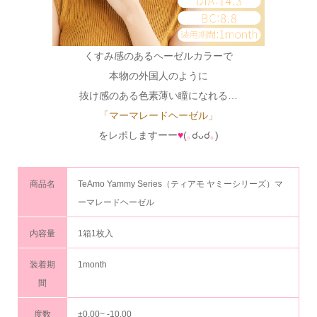
くすみ感のあるヘーゼルカラーで
本物の外国人のように
抜け感のある色素薄い瞳になれる…
「マーマレードヘーゼル」
をレポしますーー
♥
(
｡
☌ᴗ☌
｡
)
商品名
TeAmo Yammy Series（ティアモ ヤミーシリーズ）マ
ーマレードヘーゼル
内容量
1箱1枚入
装着期
1month
間
度数
±0.00~ -10.00