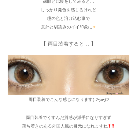
裸眼と比較をしてみると…
しっかり発色を感じるけれど
瞳の色と溶け込む事で
意外と馴染みのイイ印象に
✧
【 両目装着すると… 】
両目装着でこんな感じになります( ੭•͈ω•͈)੭
両目装着でくすんだ質感が派手になりすぎず
落ち着きのある外国人風の目元になれますね
❢❢