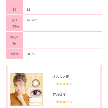
BC
8.8
直径
14.3mm
（DIA)
着色直
径
含水率
38.0%
オススメ度
★★★★☆
デカ目度
★★★☆☆