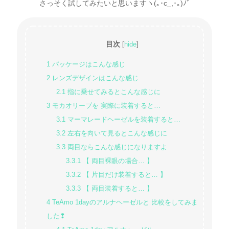
さっそく試してみたいと思いますヽ(｡･c_,･｡)ﾉﾞ
目次
[
hide
]
1
パッケージはこんな感じ
2
レンズデザインはこんな感じ
2.1
指に乗せてみるとこんな感じに
3
モカオリーブを 実際に装着すると…
3.1
マーマレードヘーゼルを装着すると…
3.2
左右を向いて見るとこんな感じに
3.3
両目ならこんな感じになりますよ
3.3.1
【 両目裸眼の場合… 】
3.3.2
【 片目だけ装着すると… 】
3.3.3
【 両目装着すると… 】
4
TeAmo 1dayのアルナヘーゼルと 比較をしてみま
した❢