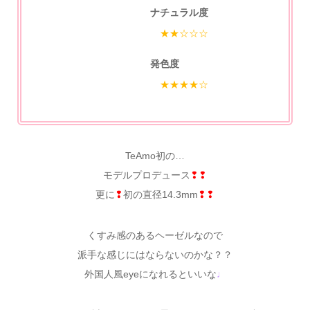
ナチュラル度
★★☆☆☆
発色度
★★★★☆
TeAmo初の…
モデルプロデュース
❢❢
更に
❢
初の直径14.3mm
❢❢
くすみ感のあるヘーゼルなので
派手な感じにはならないのかな？？
外国人風eyeになれるといいな
♩