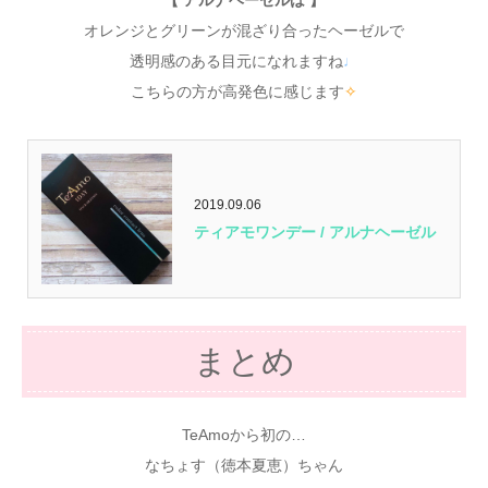
オレンジとグリーンが混ざり合ったヘーゼルで
透明感のある目元になれますね
♩
こちらの方が高発色に感じます
✧
2019.09.06
ティアモワンデー / アルナヘーゼル
まとめ
TeAmoから初の…
なちょす（徳本夏恵）ちゃん