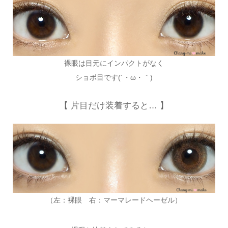
裸眼は目元にインパクトがなく
ショボ目です(´・ω・｀)
【 片目だけ装着すると… 】
（左：裸眼 右：マーマレードヘーゼル）