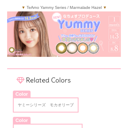
▼
TeAmo Yammy Series / Marmalade Hazel
▼
Related Colors
Color
ヤミーシリーズ モカオリーブ
Color