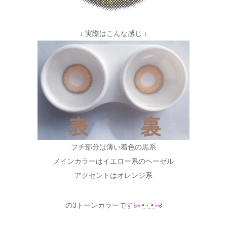
↓ 実際はこんな感じ ↓
フチ部分は薄い着色の黒系
メインカラーはイエロー系のヘーゼル
アクセントはオレンジ系
の3トーンカラーです꒰
⑅
•̥ ·̮ •̥
⑅
꒱