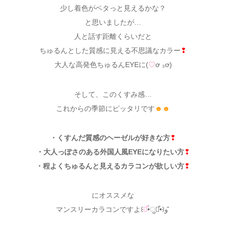
少し着色がベタっと見えるかな？
と思いましたが…
人と話す距離くらいだと
ちゅるんとした質感に見える不思議なカラー
❢
大人な高発色ちゅるんEYEに(
♡
ơ ₃ơ)
そして、このくすみ感…
これからの季節にピッタリです
☻☻
・くすんだ質感のヘーゼルが好きな方
❢
・大人っぽさのある外国人風EYEになりたい方
❢
・程よくちゅるんと見えるカラコンが欲しい方
❢
にオススメな
マンスリーカラコンですよ꒰
๑͒
•̀ुꇵ͒•꒱و ̑̑