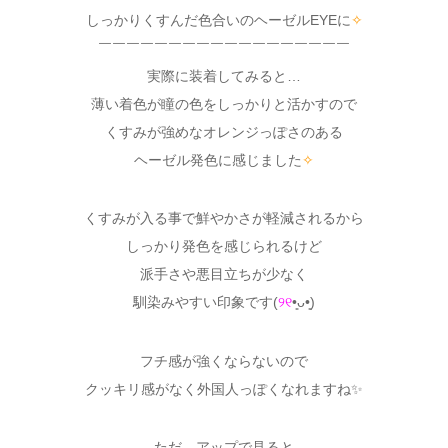
しっかりくすんだ色合いのヘーゼルEYEに
✧
￣￣￣￣￣￣￣￣￣￣￣￣￣￣￣￣￣￣
実際に装着してみると…
薄い着色が瞳の色をしっかりと活かすので
くすみが強めなオレンジっぽさのある
ヘーゼル発色に感じました
✧
くすみが入る事で鮮やかさが軽減されるから
しっかり発色を感じられるけど
派手さや悪目立ちが少なく
馴染みやすい印象です(
୨୧
•͈ᴗ•͈)
フチ感が強くならないので
クッキリ感がなく外国人っぽくなれますね✨
ただ、アップで見ると