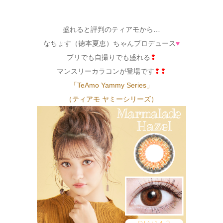
盛れると評判のティアモから…
なちょす（徳本夏恵）ちゃんプロデュース
♥
プリでも自撮りでも盛れる
❢
マンスリーカラコンが登場です
❢❢
「TeAmo Yammy Series」
（ティアモ ヤミーシリーズ）