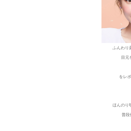
ふんわり
目元
をレポし
ほんのり
普段