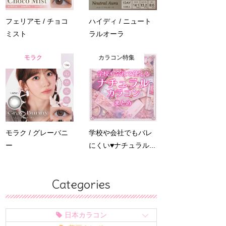
フェリアモ / チョコ
ハイディ / ニュート
ミスト
ラルオーラ
モラク
カラコン特集
モラク / グレーバニ
学校や会社でもバレ
ー
にくい♥ナチュラル...
Categories
日本カラコン