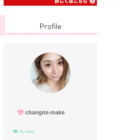
Profile
changmi-make
41 views