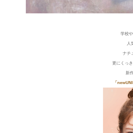
学校や
人
ナチ
更にくっき
新作
「newUN