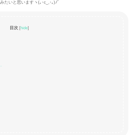
いと思いますヽ(｡･c_,･｡)ﾉﾞ
目次
[
hide
]
…