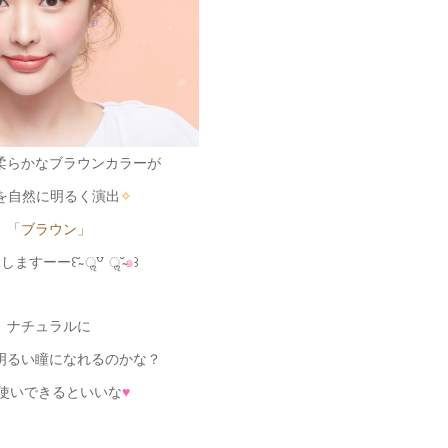
柔らかなブラウンカラーが
を自然に明るく演出
✧
「ブラウン」
ますーー꒰˘̴ ॢ꒵ ॢ˘̴
๑
꒱
ナチュラルに
明るい瞳になれるのかな？
使いできるといいな
♥