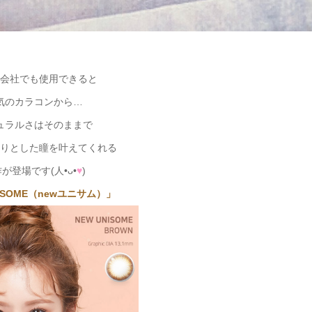
会社でも使用できると
気のカラコンから…
ュラルさはそのままで
りとした瞳を叶えてくれる
が登場です(人•ᴗ•
♥
)
ISOME（newユニサム）」