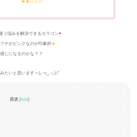
★★☆☆☆
違う悩みを解決できるカラコン
♥
フチがピンクなのが印象的
★
感じになるのかな？？
いと思いますヽ(｡･c_,･｡)ﾉﾞ
目次
[
hide
]