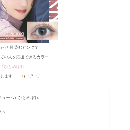
わっと馴染むピンクで
ての人を応援できるカラー
「ひとめぼれ」
ポしますーー
✧
(´͈ ૢᐜ `͈ૢ)
m（ミューム）ひとめぼれ
入り