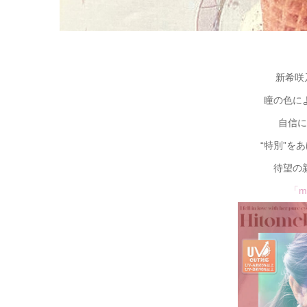
新希咲
瞳の色に
自信に
“特別”を
待望の
「m