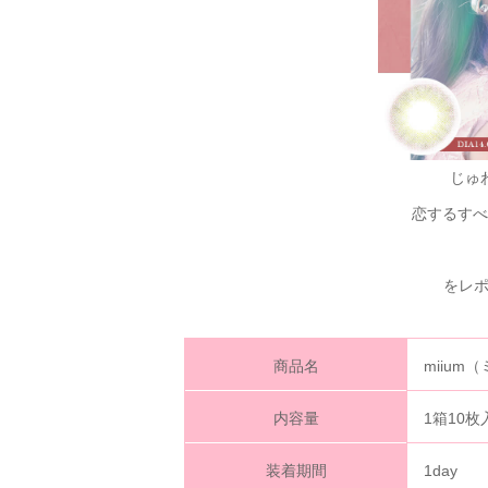
じゅ
恋するすべ
をレ
商品名
miiu
内容量
1箱10枚
装着期間
1day