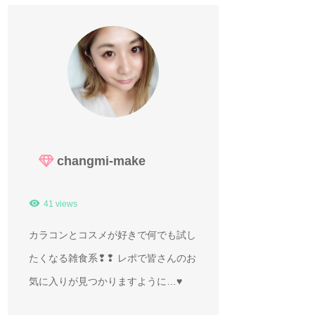
changmi-make
41 views
カラコンとコスメが好きで何でも試し
たくなる雑食系❢❢ レポで皆さんのお
気に入りが見つかりますように…♥