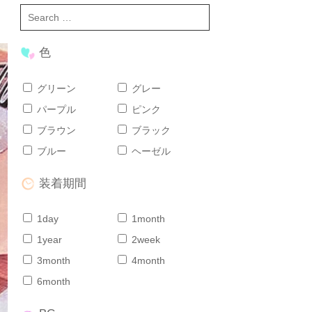
色
グリーン
グレー
パープル
ピンク
ブラウン
ブラック
ブルー
ヘーゼル
装着期間
1day
1month
1year
2week
3month
4month
6month