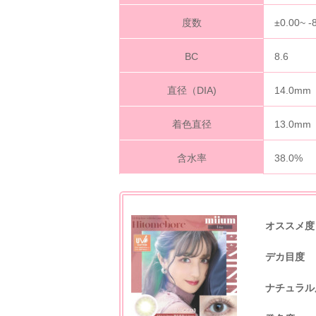
度数
±0.00~ -
BC
8.6
直径（DIA)
14.0mm
着色直径
13.0mm
含水率
38.0%
オススメ度
デカ目度
ナチュラル