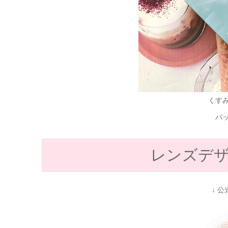
くす
パ
レンズデ
↓ 