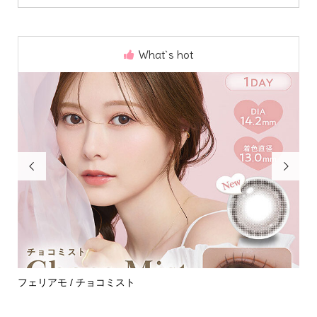
What`s hot


て
フェリアモ / チョコミスト
ハイデ