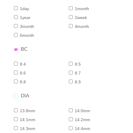
1day
1month
1year
2week
3month
4month
6month
BC
8.4
8.5
8.6
8.7
8.8
8.9
DIA
13.8mm
14.0mm
14.1mm
14.2mm
14.3mm
14.4mm